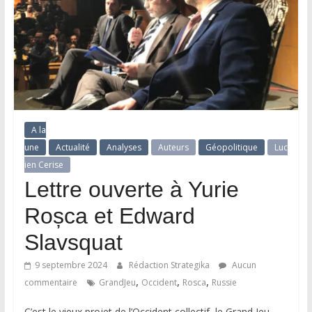
A la
une
Actualité
Analyses
Auteurs
Géopolitique
Luc
ien Cerise
Lettre ouverte à Yurie
Roșca et Edward
Slavsquat
9 septembre 2024
Rédaction Strategika
Aucun
,
,
,
commentaire
GrandJeu
Occident
Rosca
Russie
C’est le vieux projet de l’Occident collectif, le Grand Jeu