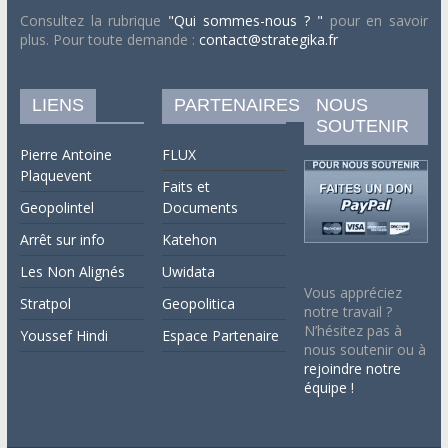
Consultez la rubrique
"Qui sommes-nous ? "
pour en savoir
plus. Pour toute demande :
contact@strategika.fr
LIENS
PARTENAIRES
NOUS
SOUTENIR
Pierre Antoine
FLUX
Plaquevent
Faits et
Geopolintel
Documents
Arrêt sur info
Katehon
Les Non Alignés
Uwidata
Vous appréciez
Stratpol
Geopolitica
notre travail ?
N’hésitez pas à
Youssef Hindi
Espace Partenaire
nous soutenir ou à
rejoindre notre
équipe !