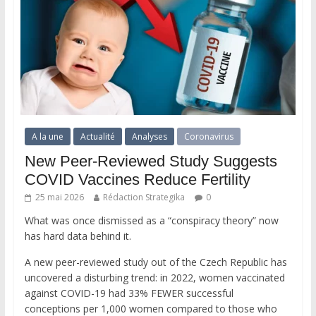
A la une
Actualité
Analyses
Coronavirus
New Peer-Reviewed Study Suggests
COVID Vaccines Reduce Fertility
25 mai 2026
Rédaction Strategika
0
What was once dismissed as a “conspiracy theory” now
has hard data behind it.
A new peer-reviewed study out of the Czech Republic has
uncovered a disturbing trend: in 2022, women vaccinated
against COVID-19 had 33% FEWER successful
conceptions per 1,000 women compared to those who