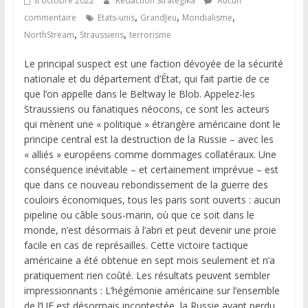
8 octobre 2022
Rédaction Strategika
Aucun
,
,
,
commentaire
Etats-unis
GrandJeu
Mondialisme
,
,
NorthStream
Straussiens
terrorisme
Le principal suspect est une faction dévoyée de la sécurité
nationale et du département d’État, qui fait partie de ce
que l’on appelle dans le Beltway le Blob. Appelez-les
Straussiens ou fanatiques néocons, ce sont les acteurs
qui mènent une « politique » étrangère américaine dont le
principe central est la destruction de la Russie – avec les
« alliés » européens comme dommages collatéraux. Une
conséquence inévitable – et certainement imprévue – est
que dans ce nouveau rebondissement de la guerre des
couloirs économiques, tous les paris sont ouverts : aucun
pipeline ou câble sous-marin, où que ce soit dans le
monde, n’est désormais à l’abri et peut devenir une proie
facile en cas de représailles. Cette victoire tactique
américaine a été obtenue en sept mois seulement et n’a
pratiquement rien coûté. Les résultats peuvent sembler
impressionnants : L’hégémonie américaine sur l’ensemble
de l’UE est désormais incontestée, la Russie ayant perdu