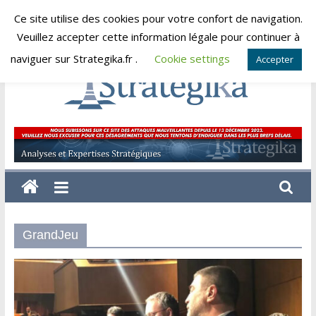
Skip
Ce site utilise des cookies pour votre confort de navigation.
jeudi, août 6, 2026
to
Veuillez accepter cette information légale pour continuer à
content
naviguer sur Strategika.fr .
Cookie settings
Accepter
Strategika
Expertise
et
Analyses
géostratégiques
GrandJeu