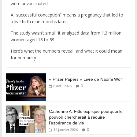
were unvaccinated.
A “successful conception” means a pregnancy that led to
a live birth nine months later.
The study wasn’t small. It analyzed data from 1.3 million
women aged 18 to 39.
Here’s what the numbers reveal, and what it could mean
for humanity.
« Pfizer Papers » Livre de Naomi Wolf
0
8 avril 2026
Catherine A. Fitts explique pourquoi le
pouvoir chercherait à réduire
l’espérance de vie
0
14 janvier 2026