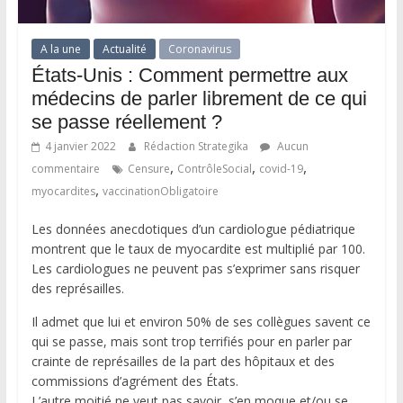
A la une
Actualité
Coronavirus
États-Unis : Comment permettre aux
médecins de parler librement de ce qui
se passe réellement ?
4 janvier 2022
Rédaction Strategika
Aucun
,
,
,
commentaire
Censure
ContrôleSocial
covid-19
,
myocardites
vaccinationObligatoire
Les données anecdotiques d’un cardiologue pédiatrique
montrent que le taux de myocardite est multiplié par 100.
Les cardiologues ne peuvent pas s’exprimer sans risquer
des représailles.
Il admet que lui et environ 50% de ses collègues savent ce
qui se passe, mais sont trop terrifiés pour en parler par
crainte de représailles de la part des hôpitaux et des
commissions d’agrément des États.
L’autre moitié ne veut pas savoir, s’en moque et/ou se