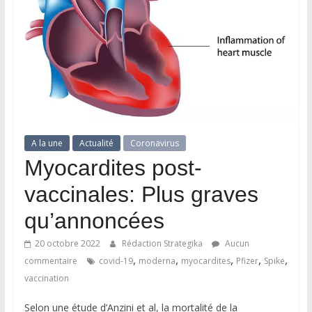
A la une
Actualité
Coronavirus
Myocardites post-
vaccinales: Plus graves
qu’annoncées
20 octobre 2022
Rédaction Strategika
Aucun
,
,
,
,
,
commentaire
covid-19
moderna
myocardites
Pfizer
Spike
vaccination
Selon une étude d’Anzini et al, la mortalité de la