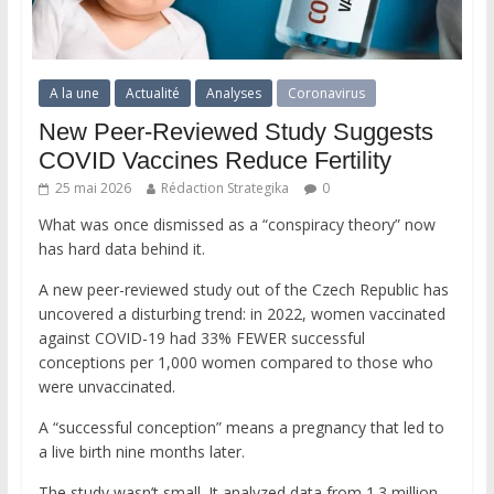
A la une
Actualité
Analyses
Coronavirus
New Peer-Reviewed Study Suggests
COVID Vaccines Reduce Fertility
25 mai 2026
Rédaction Strategika
0
What was once dismissed as a “conspiracy theory” now
has hard data behind it.
A new peer-reviewed study out of the Czech Republic has
uncovered a disturbing trend: in 2022, women vaccinated
against COVID-19 had 33% FEWER successful
conceptions per 1,000 women compared to those who
were unvaccinated.
A “successful conception” means a pregnancy that led to
a live birth nine months later.
The study wasn’t small. It analyzed data from 1.3 million