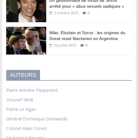
Un gestionnaire de fonds de Soros
arrêté pour « abus sexuels sadiques »
0
5 octobre 2025
Milei, Elsztain et Soros : les origines du
Great reset libertarien en Argentine
0
26 juillet 2025
AUTEURS
Pierre Antoine Plaquevent
Youssef Hindi
Pierre Le Vigan
Général Dominique Delawarde
Colonel Alain Corvez
Modeste Schwartz