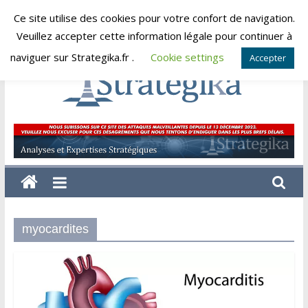
Skip
Ce site utilise des cookies pour votre confort de navigation.
dimanche, août 9, 2026
to
Veuillez accepter cette information légale pour continuer à
content
naviguer sur Strategika.fr .
Cookie settings
Accepter
Strategika
Expertise
et
Analyses
géostratégiques
myocardites