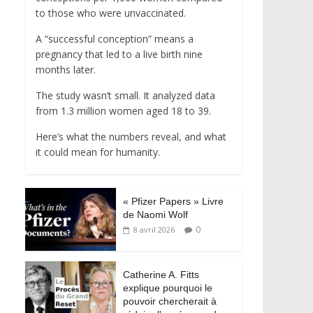
to those who were unvaccinated.
A “successful conception” means a
pregnancy that led to a live birth nine
months later.
The study wasn’t small. It analyzed data
from 1.3 million women aged 18 to 39.
Here’s what the numbers reveal, and what
it could mean for humanity.
« Pfizer Papers » Livre
de Naomi Wolf
0
8 avril 2026
Catherine A. Fitts
explique pourquoi le
pouvoir chercherait à