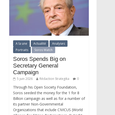
A la une
Actualité
Analyses
Portraits
Soros Watch
Soros Spends Big on
Secretary General
Campaign
5 juin 2026
Rédaction Strategika
0
Through his Open Society Foundation,
Soros seeded the money for the 1 for 8
Billion campaign as well as for a number of
its partner Non-Governmental
Organizations that include CIVICUS (World