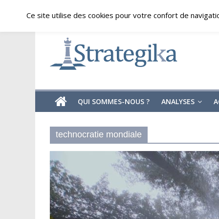
Skip
samedi, août 8, 2026
Ce site utilise des cookies pour votre confort de navigati
to
content
Strategika
Expertise
et
Analyses
géostratégiques
QUI SOMMES-NOUS ?
ANALYSES
A
technocratie mondiale