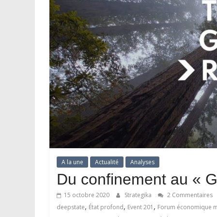
A la une
Actualité
Analyses
Du confinement au « G
15 octobre 2020
Strategika
2 Commentaires
,
,
,
deepstate
État profond
Event 201
Forum économique m