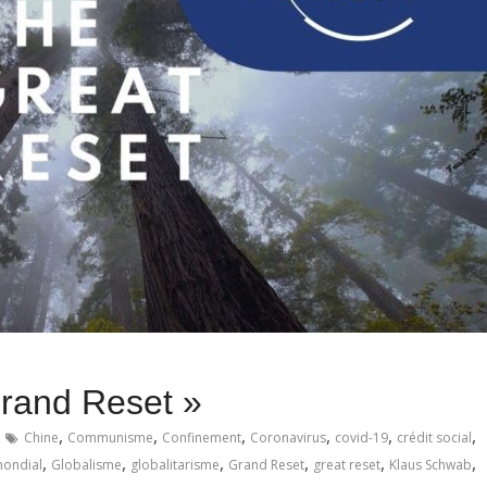
rand Reset »
,
,
,
,
,
,
Chine
Communisme
Confinement
Coronavirus
covid-19
crédit social
,
,
,
,
,
,
ondial
Globalisme
globalitarisme
Grand Reset
great reset
Klaus Schwab