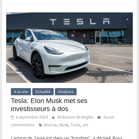
A la une
Actualité
Analyses
Tesla: Elon Musk met ses
investisseurs à dos
4 septembre 2024
Rédaction Strategika
Aucun
,
,
,
commentaire
Bourse
Musk
Tesla
xAL
L’action de Tesla est dans un “bourbier”, a déclaré Ross