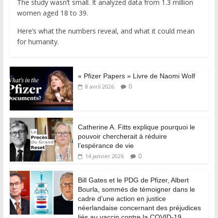
The study wasn’t small. It analyzed data from 1.3 million
women aged 18 to 39.
Here’s what the numbers reveal, and what it could mean
for humanity.
« Pfizer Papers » Livre de Naomi Wolf
0
8 avril 2026
Catherine A. Fitts explique pourquoi le
pouvoir chercherait à réduire
l’espérance de vie
0
14 janvier 2026
Bill Gates et le PDG de Pfizer, Albert
Bourla, sommés de témoigner dans le
cadre d’une action en justice
néerlandaise concernant des préjudices
liés au vaccin contre la COVID-19