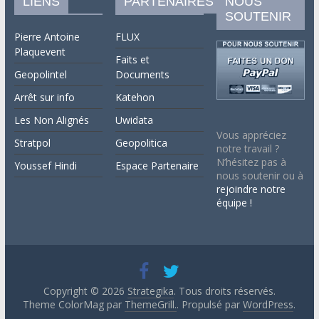
LIENS
PARTENAIRES
NOUS
SOUTENIR
Pierre Antoine
FLUX
Plaquevent
Faits et
Geopolintel
Documents
Arrêt sur info
Katehon
Les Non Alignés
Uwidata
Vous appréciez
Stratpol
Geopolitica
notre travail ?
N’hésitez pas à
Youssef Hindi
Espace Partenaire
nous soutenir ou à
rejoindre notre
équipe !
Copyright © 2026
Strategika
. Tous droits réservés.
Theme ColorMag par
ThemeGrill.
. Propulsé par
WordPress
.