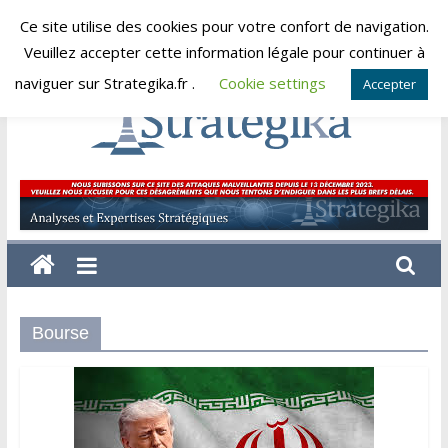
Skip
Ce site utilise des cookies pour votre confort de navigation.
jeudi, août 6, 2026
to
Veuillez accepter cette information légale pour continuer à
content
naviguer sur Strategika.fr .
Cookie settings
Accepter
Strategika
Expertise
et
Analyses
géostratégiques
Bourse