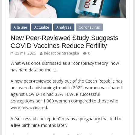
A la une
Actualité
Analyses
Coronavirus
New Peer-Reviewed Study Suggests
COVID Vaccines Reduce Fertility
25 mai 2026
Rédaction Strategika
0
What was once dismissed as a “conspiracy theory” now
has hard data behind it.
A new peer-reviewed study out of the Czech Republic has
uncovered a disturbing trend: in 2022, women vaccinated
against COVID-19 had 33% FEWER successful
conceptions per 1,000 women compared to those who
were unvaccinated.
A “successful conception” means a pregnancy that led to
a live birth nine months later.