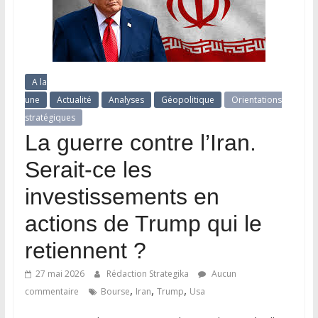
A la
une
Actualité
Analyses
Géopolitique
Orientations
stratégiques
La guerre contre l’Iran.
Serait-ce les
investissements en
actions de Trump qui le
retiennent ?
27 mai 2026
Rédaction Strategika
Aucun
,
,
,
commentaire
Bourse
Iran
Trump
Usa