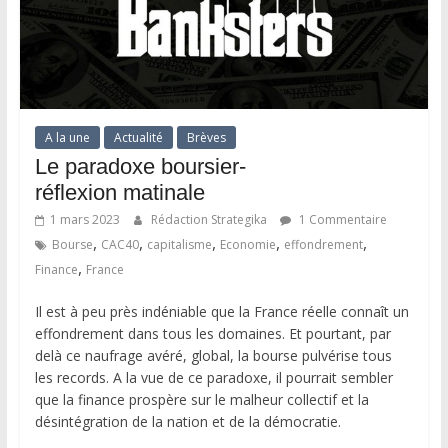
A la une
Actualité
Brèves
Le paradoxe boursier-
réflexion matinale
1 mars 2023
Rédaction Strategika
1 Commentaire
,
,
,
,
,
Bourse
CAC40
capitalisme
Economie
effondrement
,
Finance
France
Il est à peu près indéniable que la France réelle connaît un
effondrement dans tous les domaines. Et pourtant, par
delà ce naufrage avéré, global, la bourse pulvérise tous
les records. A la vue de ce paradoxe, il pourrait sembler
que la finance prospère sur le malheur collectif et la
désintégration de la nation et de la démocratie.