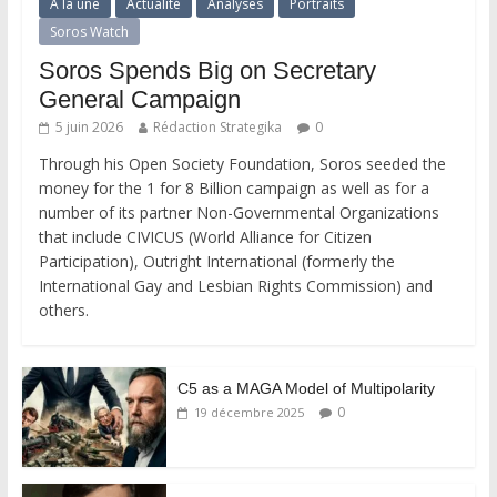
A la une
Actualité
Analyses
Portraits
Soros Watch
Soros Spends Big on Secretary
General Campaign
5 juin 2026
Rédaction Strategika
0
Through his Open Society Foundation, Soros seeded the
money for the 1 for 8 Billion campaign as well as for a
number of its partner Non-Governmental Organizations
that include CIVICUS (World Alliance for Citizen
Participation), Outright International (formerly the
International Gay and Lesbian Rights Commission) and
others.
C5 as a MAGA Model of Multipolarity
0
19 décembre 2025