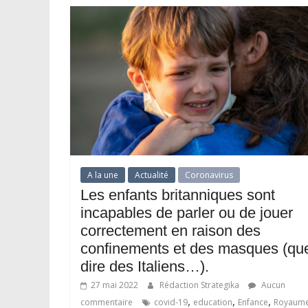
A la une
Actualité
Coronavirus
Les enfants britanniques sont
incapables de parler ou de jouer
correctement en raison des
confinements et des masques (qu
dire des Italiens…).
27 mai 2022
Rédaction Strategika
Aucun
,
,
,
commentaire
covid-19
education
Enfance
Royaume