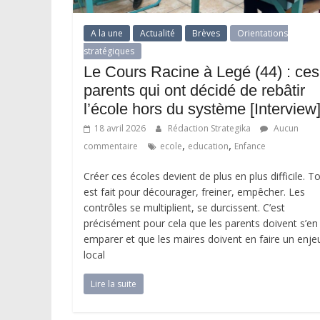
A la une
Actualité
Brèves
Orientations
stratégiques
Le Cours Racine à Legé (44) : ces
parents qui ont décidé de rebâtir
l’école hors du système [Interview
18 avril 2026
Rédaction Strategika
Aucun
,
,
commentaire
ecole
education
Enfance
Créer ces écoles devient de plus en plus difficile. T
est fait pour décourager, freiner, empêcher. Les
contrôles se multiplient, se durcissent. C’est
précisément pour cela que les parents doivent s’en
emparer et que les maires doivent en faire un enje
local
Lire la suite