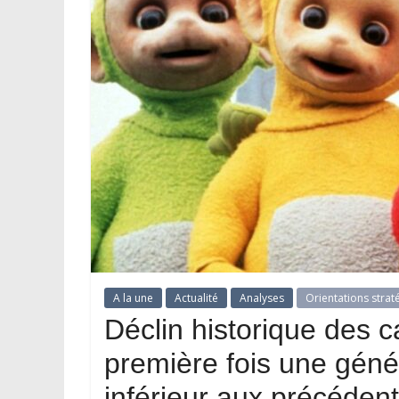
A la une
Actualité
Analyses
Orientations strat
Déclin historique des c
première fois une géné
inférieur aux précéden