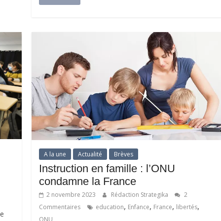
A la une
Actualité
Brèves
Instruction en famille : l’ONU
condamne la France
2 novembre 2023
Rédaction Strategika
2
,
,
,
,
Commentaires
education
Enfance
France
libertés
ue
ONU