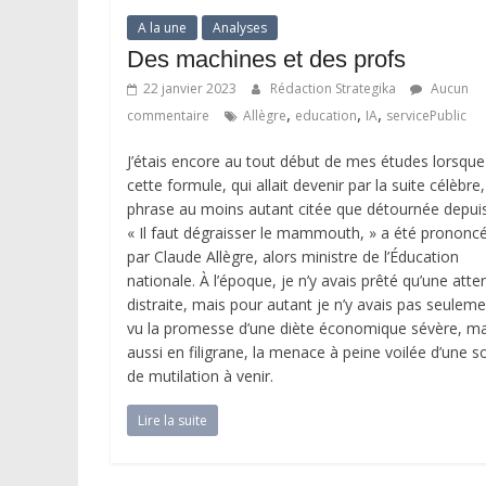
A la une
Analyses
Des machines et des profs
22 janvier 2023
Rédaction Strategika
Aucun
,
,
,
commentaire
Allègre
education
IA
servicePublic
J’étais encore au tout début de mes études lorsque
cette formule, qui allait devenir par la suite célèbre
phrase au moins autant citée que détournée depuis
« Il faut dégraisser le mammouth, » a été prononc
par Claude Allègre, alors ministre de l’Éducation
nationale. À l’époque, je n’y avais prêté qu’une atte
distraite, mais pour autant je n’y avais pas seulem
vu la promesse d’une diète économique sévère, ma
aussi en filigrane, la menace à peine voilée d’une s
de mutilation à venir.
Lire la suite