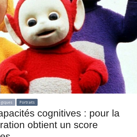
égiques
Portraits
apacités cognitives : pour la
ration obtient un score
tes