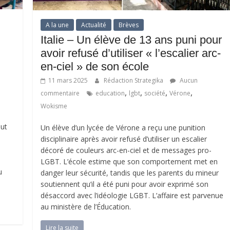
A la une
Actualité
Brèves
Italie – Un élève de 13 ans puni pour
avoir refusé d’utiliser « l’escalier arc-
en-ciel » de son école
]
11 mars 2025
Rédaction Strategika
Aucun
,
,
,
,
commentaire
education
lgbt
société
Vérone
Wokisme
out
Un élève d’un lycée de Vérone a reçu une punition
disciplinaire après avoir refusé d’utiliser un escalier
décoré de couleurs arc-en-ciel et de messages pro-
LGBT. L’école estime que son comportement met en
u
danger leur sécurité, tandis que les parents du mineur
soutiennent qu’il a été puni pour avoir exprimé son
désaccord avec l’idéologie LGBT. L’affaire est parvenue
au ministère de l’Éducation.
Lire la suite