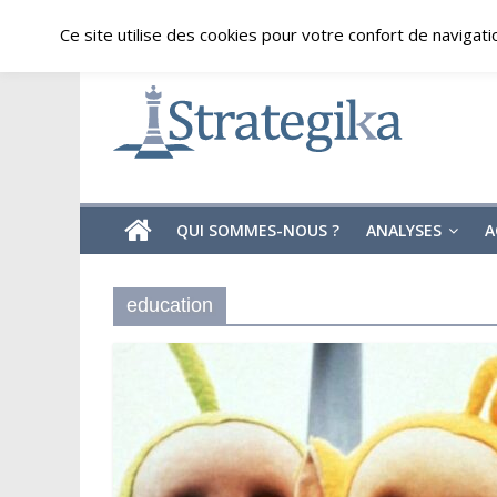
Skip
vendredi, août 7, 2026
Ce site utilise des cookies pour votre confort de navigati
to
content
Strategika
Expertise
et
Analyses
géostratégiques
QUI SOMMES-NOUS ?
ANALYSES
A
education