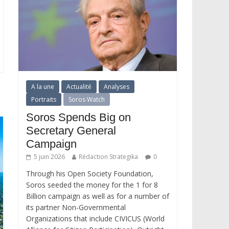
A la une
Actualité
Analyses
Portraits
Soros Watch
Soros Spends Big on
Secretary General
Campaign
5 juin 2026
Rédaction Strategika
0
Through his Open Society Foundation,
Soros seeded the money for the 1 for 8
Billion campaign as well as for a number of
its partner Non-Governmental
Organizations that include CIVICUS (World