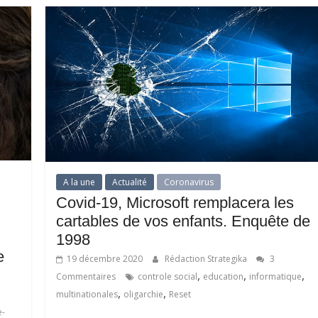
A la une
Actualité
Coronavirus
Covid-19, Microsoft remplacera les
cartables de vos enfants. Enquête de
1998
e
19 décembre 2020
Rédaction Strategika
3
,
,
,
Commentaires
controle social
education
informatique
,
,
multinationales
oligarchie
Reset
-