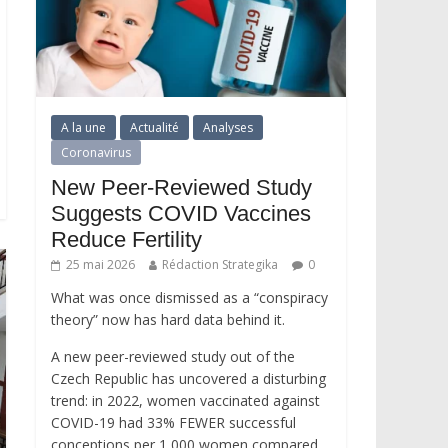
A la une
Actualité
Analyses
Coronavirus
New Peer-Reviewed Study
Suggests COVID Vaccines
Reduce Fertility
25 mai 2026
Rédaction Strategika
0
What was once dismissed as a “conspiracy
theory” now has hard data behind it.
A new peer-reviewed study out of the
Czech Republic has uncovered a disturbing
trend: in 2022, women vaccinated against
COVID-19 had 33% FEWER successful
conceptions per 1,000 women compared