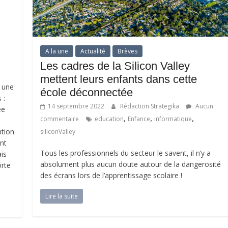
A la une
Actualité
Brèves
Les cadres de la Silicon Valley
mettent leurs enfants dans cette
, une
école déconnectée
 :
14 septembre 2022
Rédaction Strategika
Aucun
ée
,
,
,
commentaire
education
Enfance
informatique
ntion
siliconValley
ent
Tous les professionnels du secteur le savent, il n’y a
is
absolument plus aucun doute autour de la dangerosité
orte
des écrans lors de l’apprentissage scolaire !
Lire la suite