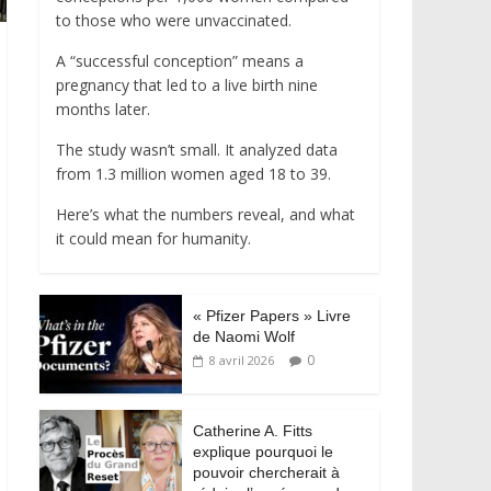
to those who were unvaccinated.
A “successful conception” means a
pregnancy that led to a live birth nine
months later.
The study wasn’t small. It analyzed data
from 1.3 million women aged 18 to 39.
Here’s what the numbers reveal, and what
it could mean for humanity.
« Pfizer Papers » Livre
de Naomi Wolf
0
8 avril 2026
Catherine A. Fitts
explique pourquoi le
pouvoir chercherait à