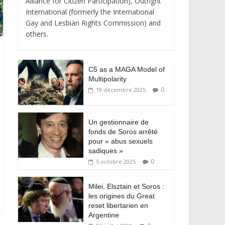
Alliance for Citizen Participation), Outright
International (formerly the International
Gay and Lesbian Rights Commission) and
others.
C5 as a MAGA Model of
Multipolarity
0
19 décembre 2025
Un gestionnaire de
fonds de Soros arrêté
pour « abus sexuels
sadiques »
0
5 octobre 2025
Milei, Elsztain et Soros :
les origines du Great
reset libertarien en
Argentine