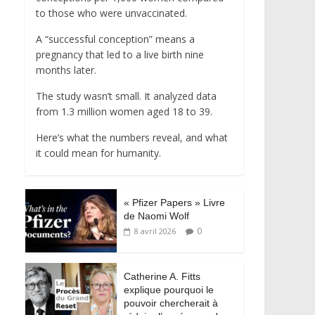
to those who were unvaccinated.
A “successful conception” means a
pregnancy that led to a live birth nine
months later.
The study wasn’t small. It analyzed data
from 1.3 million women aged 18 to 39.
Here’s what the numbers reveal, and what
it could mean for humanity.
« Pfizer Papers » Livre
de Naomi Wolf
0
8 avril 2026
Catherine A. Fitts
explique pourquoi le
pouvoir chercherait à