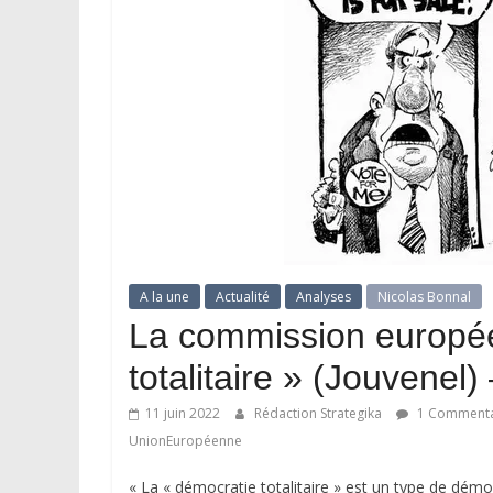
A la une
Actualité
Analyses
Nicolas Bonnal
La commission europée
totalitaire » (Jouvenel
11 juin 2022
Rédaction Strategika
1 Commenta
UnionEuropéenne
« La « démocratie totalitaire » est un type de démoc