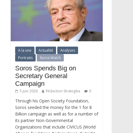
A la une
Actualité
Analyses
Portraits
Soros Watch
Soros Spends Big on
Secretary General
Campaign
5 juin 2026
Rédaction Strategika
0
Through his Open Society Foundation,
Soros seeded the money for the 1 for 8
Billion campaign as well as for a number of
its partner Non-Governmental
Organizations that include CIVICUS (World