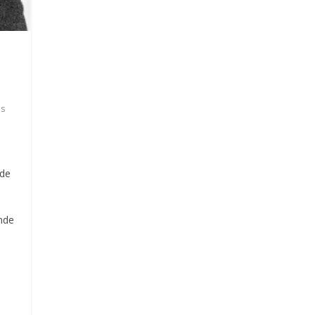
es
 de
onde