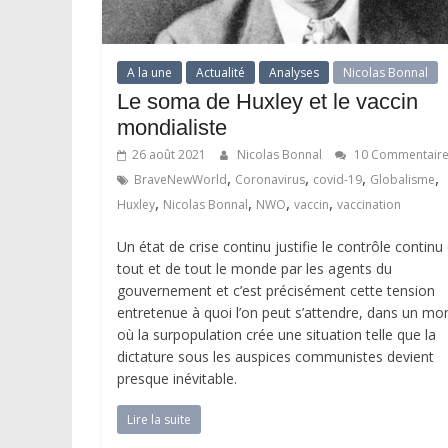
A la une
Actualité
Analyses
Nicolas Bonnal
Le soma de Huxley et le vaccin
mondialiste
26 août 2021
Nicolas Bonnal
10 Commentair
,
,
,
,
BraveNewWorld
Coronavirus
covid-19
Globalisme
,
,
,
,
Huxley
Nicolas Bonnal
NWO
vaccin
vaccination
Un état de crise continu justifie le contrôle continu
tout et de tout le monde par les agents du
gouvernement et c’est précisément cette tension
entretenue à quoi l’on peut s’attendre, dans un m
où la surpopulation crée une situation telle que la
dictature sous les auspices communistes devient
presque inévitable.
Lire la suite