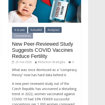
A la une
Actualité
Analyses
Coronavirus
New Peer-Reviewed Study
Suggests COVID Vaccines
Reduce Fertility
25 mai 2026
Rédaction Strategika
0
What was once dismissed as a “conspiracy
theory” now has hard data behind it.
A new peer-reviewed study out of the
Czech Republic has uncovered a disturbing
trend: in 2022, women vaccinated against
COVID-19 had 33% FEWER successful
conceptions per 1,000 women compared