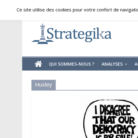
Skip
vendredi, août 7, 2026
Ce site utilise des cookies pour votre confort de navigati
to
content
Strategika
Expertise
et
Analyses
géostratégiques
QUI SOMMES-NOUS ?
ANALYSES
A
Huxley