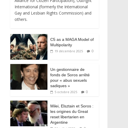
Alliance for Citizen Participation), Outright
International (formerly the International
Gay and Lesbian Rights Commission) and
others.
C5 as a MAGA Model of
Multipolarity
0
19 décembre 2025
Un gestionnaire de
fonds de Soros arrêté
pour « abus sexuels
sadiques »
0
5 octobre 2025
Milei, Elsztain et Soros :
les origines du Great
reset libertarien en
Argentine