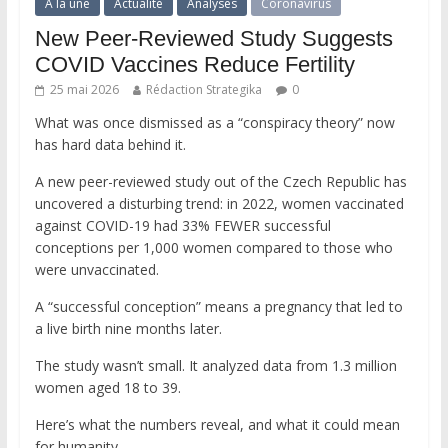
A la une
Actualité
Analyses
Coronavirus
New Peer-Reviewed Study Suggests
COVID Vaccines Reduce Fertility
25 mai 2026
Rédaction Strategika
0
What was once dismissed as a “conspiracy theory” now
has hard data behind it.
A new peer-reviewed study out of the Czech Republic has
uncovered a disturbing trend: in 2022, women vaccinated
against COVID-19 had 33% FEWER successful
conceptions per 1,000 women compared to those who
were unvaccinated.
A “successful conception” means a pregnancy that led to
a live birth nine months later.
The study wasn’t small. It analyzed data from 1.3 million
women aged 18 to 39.
Here’s what the numbers reveal, and what it could mean
for humanity.