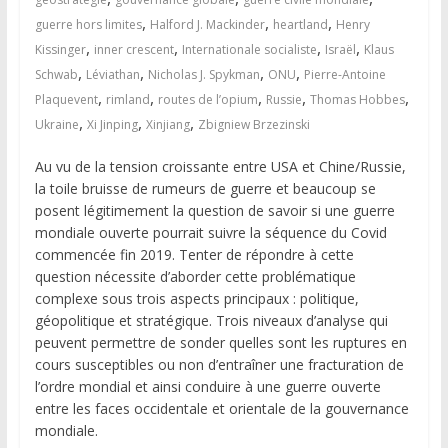
,
,
,
guerre hors limites
Halford J. Mackinder
heartland
Henry
,
,
,
,
Kissinger
inner crescent
Internationale socialiste
Israël
Klaus
,
,
,
,
Schwab
Léviathan
Nicholas J. Spykman
ONU
Pierre-Antoine
,
,
,
,
,
Plaquevent
rimland
routes de l’opium
Russie
Thomas Hobbes
,
,
,
Ukraine
Xi Jinping
Xinjiang
Zbigniew Brzezinski
Au vu de la tension croissante entre USA et Chine/Russie,
la toile bruisse de rumeurs de guerre et beaucoup se
posent légitimement la question de savoir si une guerre
mondiale ouverte pourrait suivre la séquence du Covid
commencée fin 2019. Tenter de répondre à cette
question nécessite d’aborder cette problématique
complexe sous trois aspects principaux : politique,
géopolitique et stratégique. Trois niveaux d’analyse qui
peuvent permettre de sonder quelles sont les ruptures en
cours susceptibles ou non d’entraîner une fracturation de
l’ordre mondial et ainsi conduire à une guerre ouverte
entre les faces occidentale et orientale de la gouvernance
mondiale.