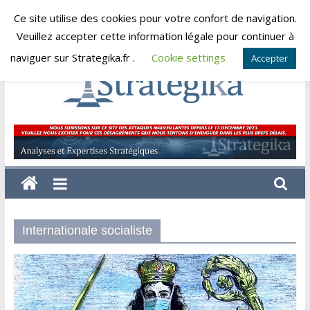
Skip
Ce site utilise des cookies pour votre confort de navigation.
samedi, août 8, 2026
to
Veuillez accepter cette information légale pour continuer à
content
naviguer sur Strategika.fr .
Cookie settings
Accepter
Strategika
Expertise
et
Analyses
géostratégiques
Internationale socialiste