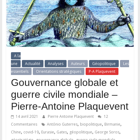
A la
une
Actualité
Analyses
Auteurs
Géopolitique
Les
essentiels
Orientations stratégiques
P-A Plaquevent
Gouvernance globale et
guerre civile mondiale –
Pierre-Antoine Plaquevent
14 avril 2021
Pierre Antoine Plaquevent
12
,
,
,
Commentaires
António Guterres
biopolitique
Birmanie
,
,
,
,
,
,
Chine
covid-19
Eurasie
Gates
géopolitique
George Soros
,
,
,
géostratégie
gouvernance globale
guerre civile mondiale