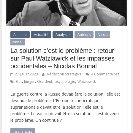
A la une
Actualité
Analyses
Auteurs
Nicolas
Bonnal
La solution c’est le problème : retour
sur Paul Watzlawick et les impasses
occidentales – Nicolas Bonnal
27 juillet 2023
Rédaction Strategika
4 Commentaires
,
,
,
,
Etat
Jünger
Occident
psychologie
Watzlawick
La guerre contre la Russie devait être la solution : elle est
devenue le problème. L’Europe technocratique
supranationale devait être la solution : elle est le
problème. Le vaccin devait être la solution : il est devenu
le problème. On continue ?
Lire la suite