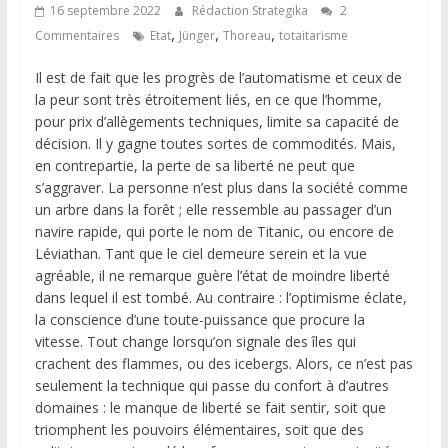
16 septembre 2022
Rédaction Strategika
2
,
,
,
Commentaires
Etat
Jünger
Thoreau
totaitarisme
Il est de fait que les progrès de l’automatisme et ceux de
la peur sont très étroitement liés, en ce que l’homme,
pour prix d’allègements techniques, limite sa capacité de
décision. Il y gagne toutes sortes de commodités. Mais,
en contrepartie, la perte de sa liberté ne peut que
s’aggraver. La personne n’est plus dans la société comme
un arbre dans la forêt ; elle ressemble au passager d’un
navire rapide, qui porte le nom de Titanic, ou encore de
Léviathan. Tant que le ciel demeure serein et la vue
agréable, il ne remarque guère l’état de moindre liberté
dans lequel il est tombé. Au contraire : l’optimisme éclate,
la conscience d’une toute-puissance que procure la
vitesse. Tout change lorsqu’on signale des îles qui
crachent des flammes, ou des icebergs. Alors, ce n’est pas
seulement la technique qui passe du confort à d’autres
domaines : le manque de liberté se fait sentir, soit que
triomphent les pouvoirs élémentaires, soit que des