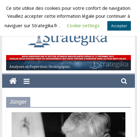
Skip
Ce site utilise des cookies pour votre confort de navigation.
samedi, août 8, 2026
to
Veuillez accepter cette information légale pour continuer à
content
naviguer sur Strategika.fr .
Cookie settings
Accepter
Strategika
Expertise
et
Analyses
géostratégiques
Jünger