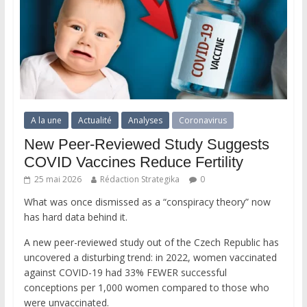
A la une
Actualité
Analyses
Coronavirus
New Peer-Reviewed Study Suggests
COVID Vaccines Reduce Fertility
25 mai 2026
Rédaction Strategika
0
What was once dismissed as a “conspiracy theory” now
has hard data behind it.
A new peer-reviewed study out of the Czech Republic has
uncovered a disturbing trend: in 2022, women vaccinated
against COVID-19 had 33% FEWER successful
conceptions per 1,000 women compared to those who
were unvaccinated.