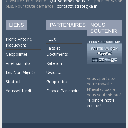
Consultez la rubrique
"Qui sommes-nous ? "
pour en savoir
plus. Pour toute demande :
contact@strategika.fr
LIENS
PARTENAIRES
NOUS
SOUTENIR
Pierre Antoine
FLUX
Plaquevent
Faits et
Geopolintel
Documents
Arrêt sur info
Katehon
Les Non Alignés
Uwidata
Vous appréciez
Stratpol
Geopolitica
notre travail ?
N’hésitez pas à
Youssef Hindi
Espace Partenaire
nous soutenir ou à
rejoindre notre
équipe !