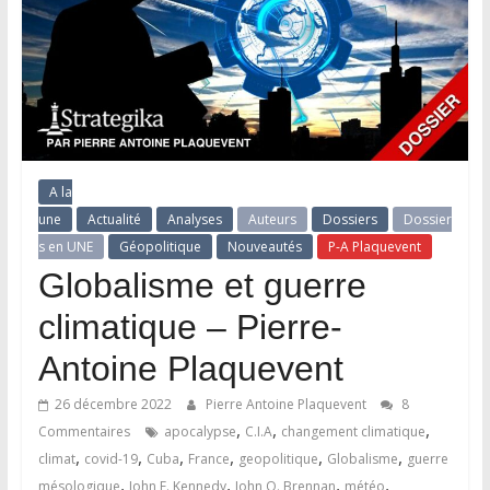
A la
une
Actualité
Analyses
Auteurs
Dossiers
Dossier
s en UNE
Géopolitique
Nouveautés
P-A Plaquevent
Globalisme et guerre
climatique – Pierre-
Antoine Plaquevent
26 décembre 2022
Pierre Antoine Plaquevent
8
,
,
,
Commentaires
apocalypse
C.I.A
changement climatique
,
,
,
,
,
,
climat
covid-19
Cuba
France
geopolitique
Globalisme
guerre
,
,
,
,
mésologique
John F. Kennedy
John O. Brennan
météo