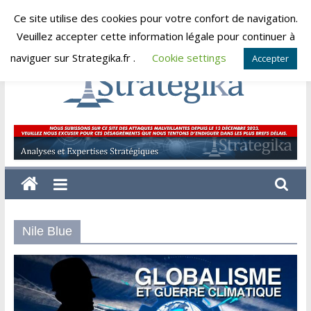
Skip
Ce site utilise des cookies pour votre confort de navigation.
vendredi, août 7, 2026
to
Veuillez accepter cette information légale pour continuer à
content
naviguer sur Strategika.fr .
Cookie settings
Accepter
Strategika
Expertise
et
Analyses
géostratégiques
Nile Blue