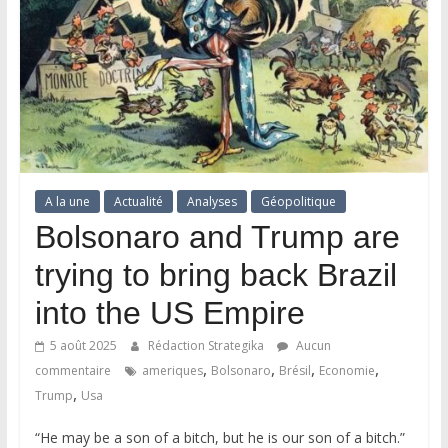
A la une
Actualité
Analyses
Géopolitique
Bolsonaro and Trump are
trying to bring back Brazil
into the US Empire
5 août 2025
Rédaction Strategika
Aucun
,
,
,
,
commentaire
ameriques
Bolsonaro
Brésil
Economie
,
Trump
Usa
“He may be a son of a bitch, but he is our son of a bitch.”