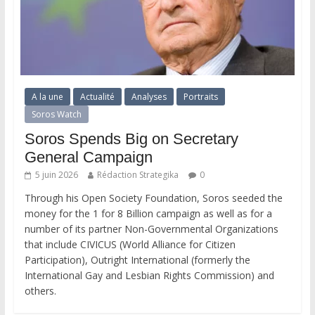
A la une
Actualité
Analyses
Portraits
Soros Watch
Soros Spends Big on Secretary
General Campaign
5 juin 2026
Rédaction Strategika
0
Through his Open Society Foundation, Soros seeded the
money for the 1 for 8 Billion campaign as well as for a
number of its partner Non-Governmental Organizations
that include CIVICUS (World Alliance for Citizen
Participation), Outright International (formerly the
International Gay and Lesbian Rights Commission) and
others.