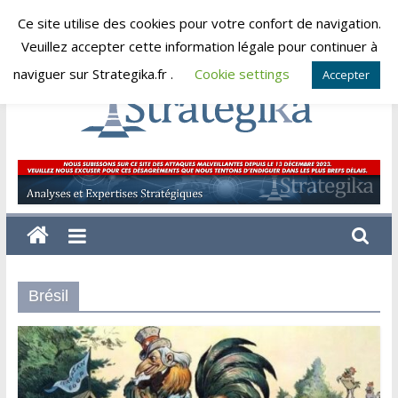
Skip
Ce site utilise des cookies pour votre confort de navigation.
samedi, août 8, 2026
to
Veuillez accepter cette information légale pour continuer à
content
naviguer sur Strategika.fr .
Cookie settings
Accepter
Strategika
Expertise
et
Analyses
géostratégiques
Brésil