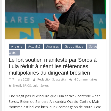
A la une
Actualité
Analyses
Géopolitique
Soros
Watch
Le fort soutien manifesté par Soros à
Lula réduit à néant les références
multipolaires du dirigeant brésilien
7 mars 2023
Rédaction Strategika
4 Commentaires
,
,
,
Brésil
BRICS
Lula
Soros
il ne s’agit pas ici d’induire que Lula serait « contrôlé » par
Soros, Biden ou Sanders-Alexandria Ocasio-Cortez. Mais
l’homme est bel est bien leur « compagnon de route » car