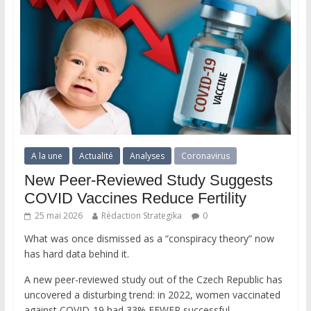
A la une
Actualité
Analyses
Coronavirus
New Peer-Reviewed Study Suggests
COVID Vaccines Reduce Fertility
25 mai 2026
Rédaction Strategika
0
What was once dismissed as a “conspiracy theory” now
has hard data behind it.
A new peer-reviewed study out of the Czech Republic has
uncovered a disturbing trend: in 2022, women vaccinated
against COVID-19 had 33% FEWER successful