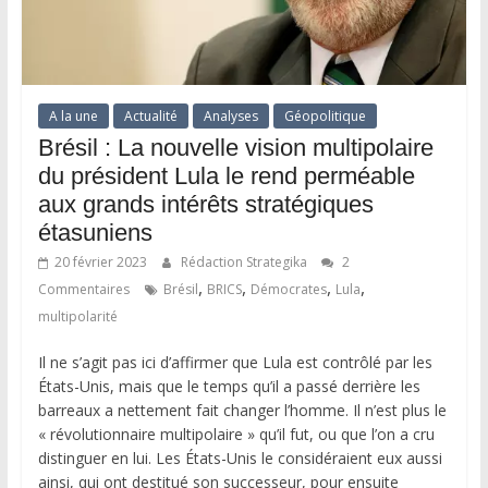
A la une
Actualité
Analyses
Géopolitique
Brésil : La nouvelle vision multipolaire
du président Lula le rend perméable
aux grands intérêts stratégiques
étasuniens
20 février 2023
Rédaction Strategika
2
,
,
,
,
Commentaires
Brésil
BRICS
Démocrates
Lula
multipolarité
Il ne s’agit pas ici d’affirmer que Lula est contrôlé par les
États-Unis, mais que le temps qu’il a passé derrière les
barreaux a nettement fait changer l’homme. Il n’est plus le
« révolutionnaire multipolaire » qu’il fut, ou que l’on a cru
distinguer en lui. Les États-Unis le considéraient eux aussi
ainsi, qui ont destitué son successeur, pour ensuite