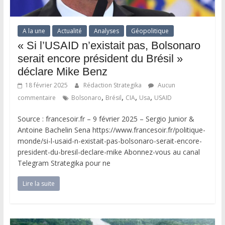
A la une
Actualité
Analyses
Géopolitique
« Si l’USAID n’existait pas, Bolsonaro
serait encore président du Brésil »
déclare Mike Benz
18 février 2025
Rédaction Strategika
Aucun
,
,
,
,
commentaire
Bolsonaro
Brésil
CIA
Usa
USAID
Source : francesoir.fr – 9 février 2025 – Sergio Junior &
Antoine Bachelin Sena https://www.francesoir.fr/politique-
monde/si-l-usaid-n-existait-pas-bolsonaro-serait-encore-
president-du-bresil-declare-mike Abonnez-vous au canal
Telegram Strategika pour ne
Lire la suite