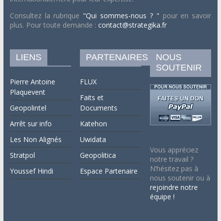
Consultez la rubrique
"Qui sommes-nous ? "
pour en savoir
plus. Pour toute demande :
contact@strategika.fr
LIENS
PARTENAIRES
NOUS
SOUTENIR
Pierre Antoine
FLUX
Plaquevent
Faits et
Geopolintel
Documents
Arrêt sur info
Katehon
Les Non Alignés
Uwidata
Vous appréciez
Stratpol
Geopolitica
notre travail ?
N’hésitez pas à
Youssef Hindi
Espace Partenaire
nous soutenir ou à
rejoindre notre
équipe !