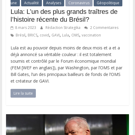
une
Actualité
Analyses
Coronavirus
Géopolitique
Lula: L’un des plus grands traîtres de
l’histoire récente du Brésil?
8 mars 2023
Rédaction Strategika
2 Commentaires
,
,
,
,
,
,
Brésil
BRICS
covid
GAVI
Lula
OMS
vaccination
Lula est au pouvoir depuis moins de deux mois et a et a
déjà annoncé sa véritable couleur : il est totalement
soumis et contrôlé par le Forum économique mondial
(FEM [WEF en anglais]), par Washington, par l’OMS et par
Bill Gates, l’un des principaux bailleurs de fonds de l’OMS
et créateur de GAVI.
Lire la suite