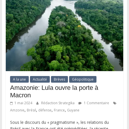
A la une
Actualité
Brèves
Géopolitique
Amazonie: Lula ouvre la porte à
Macron
1 mai 2024
Rédaction Strategika
1 Commentaire
,
,
,
,
Amzonie
Brésil
défense
France
Guyane
Sous le discours du « pragmatisme », les relations du
Brésil avec la France ont été préméditées, la récente