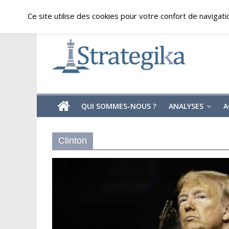
Skip
dimanche, août 9, 2026
Ce site utilise des cookies pour votre confort de navigati
to
content
Strategika
Expertise
et
Analyses
géostratégiques
QUI SOMMES-NOUS ?
ANALYSES
A
Clinton