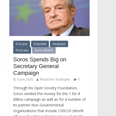
A la une
Actualité
Analyses
Portraits
Soros Watch
Soros Spends Big on
Secretary General
Campaign
5 juin 2026
Rédaction Strategika
0
Through his Open Society Foundation,
Soros seeded the money for the 1 for 8
Billion campaign as well as for a number of
its partner Non-Governmental
Organizations that include CIVICUS (World