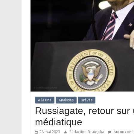
A la une
Analyses
Brèves
Russiagate, retour sur 
médiatique
28 mai 2023
Rédaction Strategika
Aucun comm