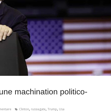
une machination politico-
,
,
,
entaire
Clinton
russiagate
Trump
Usa