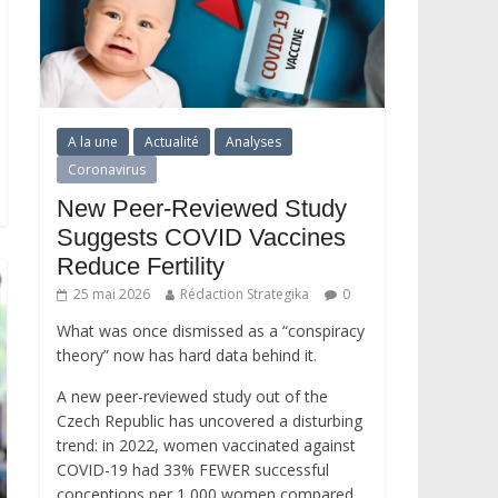
A la une
Actualité
Analyses
Coronavirus
New Peer-Reviewed Study
Suggests COVID Vaccines
Reduce Fertility
25 mai 2026
Rédaction Strategika
0
What was once dismissed as a “conspiracy
theory” now has hard data behind it.
A new peer-reviewed study out of the
Czech Republic has uncovered a disturbing
trend: in 2022, women vaccinated against
COVID-19 had 33% FEWER successful
conceptions per 1,000 women compared