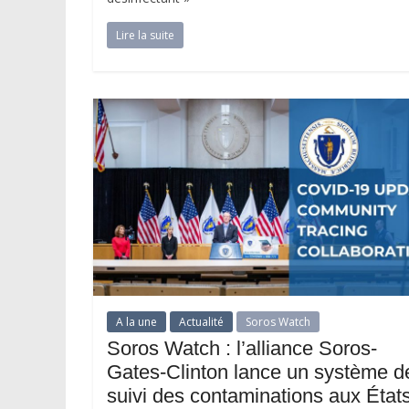
Lire la suite
A la une
Actualité
Soros Watch
Soros Watch : l’alliance Soros-
Gates-Clinton lance un système d
suivi des contaminations aux État