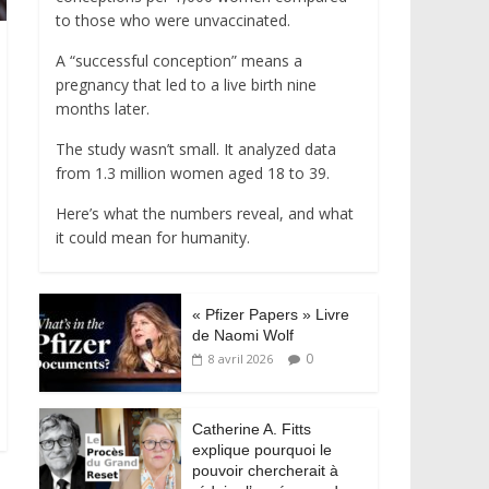
to those who were unvaccinated.
A “successful conception” means a
pregnancy that led to a live birth nine
months later.
The study wasn’t small. It analyzed data
from 1.3 million women aged 18 to 39.
Here’s what the numbers reveal, and what
it could mean for humanity.
« Pfizer Papers » Livre
de Naomi Wolf
0
8 avril 2026
Catherine A. Fitts
explique pourquoi le
pouvoir chercherait à