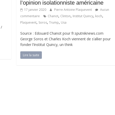
l’opinion isolationniste américaine
17 janvier 2020
Pierre Antoine Plaquevent
Aucun
,
,
,
,
commentaire
Chanot
Clinton
Institut Quincy
koch
,
,
,
Plaquevent
Soros
Trump
Usa
 /
Source : Edouard Chanot pour fr.sputniknews.com
George Soros et Charles Koch viennent de s’allier pour
fonder l’Institut Quincy, un think
Lire la suite