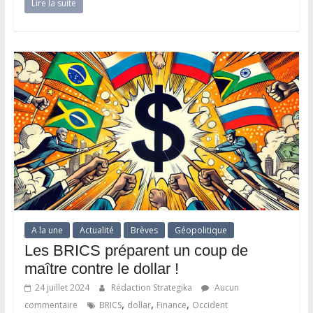
Lire la suite
A la une
Actualité
Brèves
Géopolitique
Les BRICS préparent un coup de
maître contre le dollar !
24 juillet 2024
Rédaction Strategika
Aucun
,
,
,
commentaire
BRICS
dollar
Finance
Occident