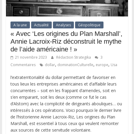
A la une
Actualité
Analyses
Géopolitique
« Avec ‘Les origines du Plan Marshall’,
Annie Lacroix-Riz déconstruit le mythe
de l’aide américaine ! »
21 novembre 2023
Rédaction Strategika
3
,
,
,
Commentaires
dollar
dominationCulturelle
europe
Usa
l’extraterritorialité du dollar permettant de favoriser en
tous lieux les entreprises américaines et d’affaiblir leurs
concurrentes – soit en les frappant d’amendes, soit en
s’en emparant, soit les deux (comme ce fut le cas
d’Alstom) avec la complicité de dirigeants abouliques… ou
intéressés à ces opérations. Voici pourquoi le dernier livre
de l’historienne Annie Lacroix-Riz, Les origines du Plan
Marshall, est essentiel à tous ceux qui veulent remonter
aux sources de cette servitude volontaire.