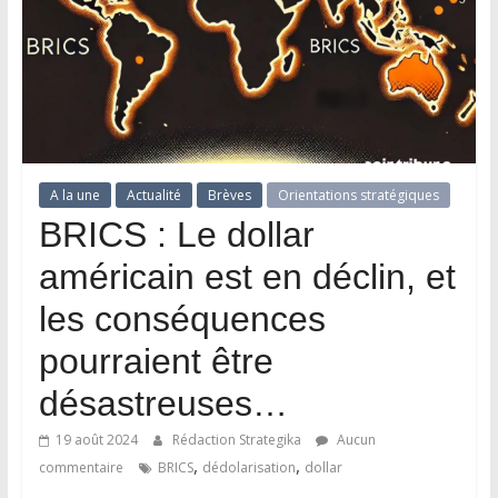
A la une
Actualité
Brèves
Orientations stratégiques
BRICS : Le dollar
américain est en déclin, et
les conséquences
pourraient être
désastreuses…
19 août 2024
Rédaction Strategika
Aucun
,
,
commentaire
BRICS
dédolarisation
dollar