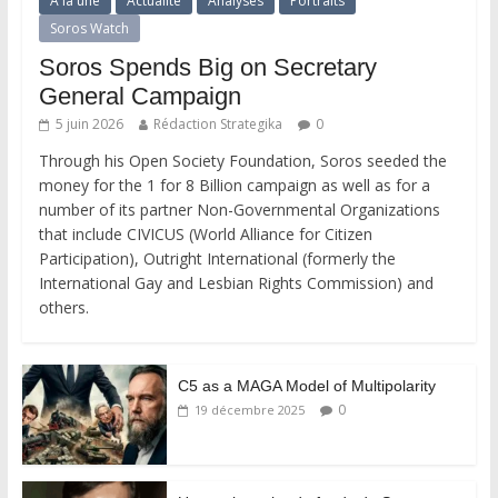
A la une
Actualité
Analyses
Portraits
Soros Watch
Soros Spends Big on Secretary
General Campaign
5 juin 2026
Rédaction Strategika
0
Through his Open Society Foundation, Soros seeded the
money for the 1 for 8 Billion campaign as well as for a
number of its partner Non-Governmental Organizations
that include CIVICUS (World Alliance for Citizen
Participation), Outright International (formerly the
International Gay and Lesbian Rights Commission) and
others.
C5 as a MAGA Model of Multipolarity
0
19 décembre 2025