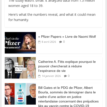
The study wasn’t small. It analyzed data from 1.3 million
women aged 18 to 39.
Here’s what the numbers reveal, and what it could mean
for humanity.
« Pfizer Papers » Livre de Naomi Wolf
0
8 avril 2026
Catherine A. Fitts explique pourquoi le
pouvoir chercherait à réduire
l’espérance de vie
0
14 janvier 2026
Bill Gates et le PDG de Pfizer, Albert
Bourla, sommés de témoigner dans le
cadre d’une action en justice
néerlandaise concernant des préjudices
liés au vaccin contre la COVID-19