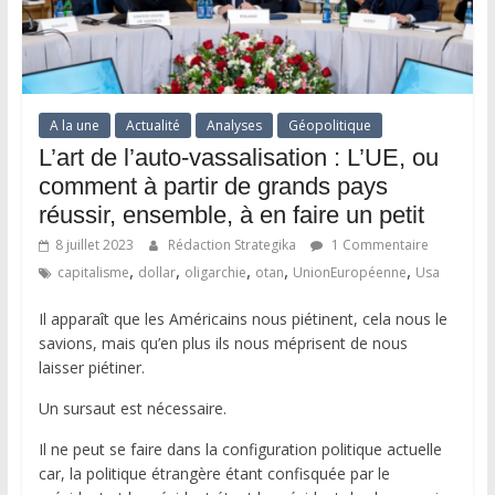
A la une
Actualité
Analyses
Géopolitique
L’art de l’auto-vassalisation : L’UE, ou
comment à partir de grands pays
réussir, ensemble, à en faire un petit
8 juillet 2023
Rédaction Strategika
1 Commentaire
,
,
,
,
,
capitalisme
dollar
oligarchie
otan
UnionEuropéenne
Usa
Il apparaît que les Américains nous piétinent, cela nous le
savions, mais qu’en plus ils nous méprisent de nous
laisser piétiner.
Un sursaut est nécessaire.
Il ne peut se faire dans la configuration politique actuelle
car, la politique étrangère étant confisquée par le