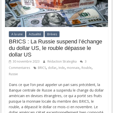
A la une
Actualité
Brèves
BRICS : La Russie suspend l’échange
du dollar US, le rouble dépasse le
dollar US
30 novembre 2023
Rédaction Strategika
3
,
,
,
,
,
Commentaires
BRICS
dollar
Inde
monnaie
Rouble
Russie
Dans ce que l’on peut appeler un pari sans précédent, la
Banque centrale de Russie a suspendu le change du dollar
américain en devises étrangères, ce qui a porté ses fruits
puisque la monnaie locale du membre des BRICS, le
rouble, a dépassé le dollar ce mois-ci en novembre. Le
dollar américain s’était exceptionnellement bien comporté