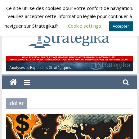
Skip
Ce site utilise des cookies pour votre confort de navigation.
dimanche, août 9, 2026
to
Veuillez accepter cette information légale pour continuer à
content
naviguer sur Strategika.fr .
Cookie settings
Accepter
Strategika
Expertise
et
Analyses
géostratégiques
dollar