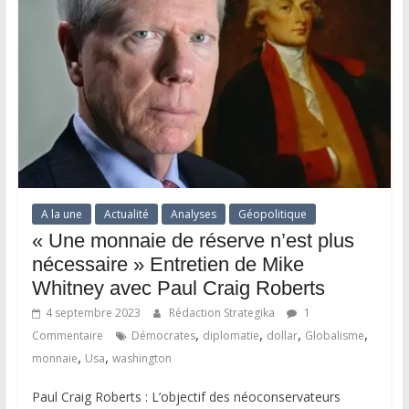
A la une
Actualité
Analyses
Géopolitique
« Une monnaie de réserve n’est plus
nécessaire » Entretien de Mike
Whitney avec Paul Craig Roberts
4 septembre 2023
Rédaction Strategika
1
,
,
,
,
Commentaire
Démocrates
diplomatie
dollar
Globalisme
,
,
monnaie
Usa
washington
Paul Craig Roberts : L’objectif des néoconservateurs