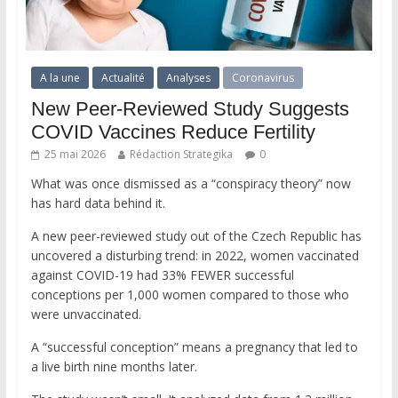
A la une
Actualité
Analyses
Coronavirus
New Peer-Reviewed Study Suggests
COVID Vaccines Reduce Fertility
25 mai 2026
Rédaction Strategika
0
What was once dismissed as a “conspiracy theory” now
has hard data behind it.
A new peer-reviewed study out of the Czech Republic has
uncovered a disturbing trend: in 2022, women vaccinated
against COVID-19 had 33% FEWER successful
conceptions per 1,000 women compared to those who
were unvaccinated.
A “successful conception” means a pregnancy that led to
a live birth nine months later.