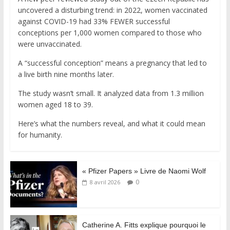
uncovered a disturbing trend: in 2022, women vaccinated
against COVID-19 had 33% FEWER successful
conceptions per 1,000 women compared to those who
were unvaccinated.
A “successful conception” means a pregnancy that led to
a live birth nine months later.
The study wasn’t small. It analyzed data from 1.3 million
women aged 18 to 39.
Here’s what the numbers reveal, and what it could mean
for humanity.
« Pfizer Papers » Livre de Naomi Wolf
0
8 avril 2026
Catherine A. Fitts explique pourquoi le