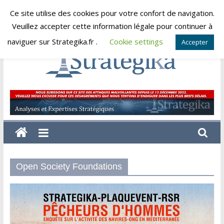
Skip
Ce site utilise des cookies pour votre confort de navigation.
vendredi, août 7, 2026
to
Veuillez accepter cette information légale pour continuer à
content
naviguer sur Strategika.fr .
Cookie settings
Accepter
Strategika
Expertise
et
Analyses
géostratégiques
Open Society Foundations