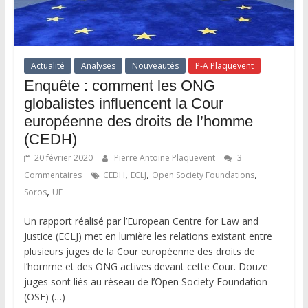
Actualité
Analyses
Nouveautés
P-A Plaquevent
Enquête : comment les ONG
globalistes influencent la Cour
européenne des droits de l’homme
(CEDH)
20 février 2020
Pierre Antoine Plaquevent
3
,
,
,
Commentaires
CEDH
ECLJ
Open Society Foundations
,
Soros
UE
Un rapport réalisé par l’European Centre for Law and
Justice (ECLJ) met en lumière les relations existant entre
plusieurs juges de la Cour européenne des droits de
l’homme et des ONG actives devant cette Cour. Douze
juges sont liés au réseau de l’Open Society Foundation
(OSF) (…)