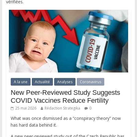
vérifiées.
A la une
Actualité
Analyses
Coronavirus
New Peer-Reviewed Study Suggests
COVID Vaccines Reduce Fertility
25 mai 2026
Rédaction Strategika
0
What was once dismissed as a “conspiracy theory” now
has hard data behind it.
A new peer-reviewed study out of the Czech Republic has