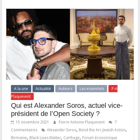
A la une
Actualité
Auteurs
Les essentiels
P-A
Plaquevent
Qui est Alexander Soros, actuel vice-
président de l’Open Society ?
15 novembre 2021
Pierre Antoine Plaquevent
7
,
,
Commentaires
Alexander Soros
Bend the Arc Jewish Action
,
,
,
Birmanie
Black Lives Matter
Carthage
Forum économique