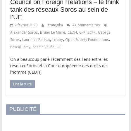
Council on Foreign Relations – le think
tank des réseaux Soros au sein de
l’UE.
7 février 2020
Strategika
4 Commentaires
,
,
,
,
,
Alexander Soros
Bruno Le Maire
CEDH
CFR
ECFR
George
,
,
,
,
Soros
Laurence Parisot
Lobby
Open Society Foundations
,
,
Pascal Lamy
Shahin Vallée
UE
On a beaucoup parlé récemment des liens entre les
réseaux Soros et la Cour européenne des droits de
l’homme (CEDH)
Lire la suite
PUBLICITÉ