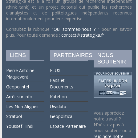
Strategika est à la fois un groupe de recherche indépendant
(think tank) et un projet éditorial qui publie les recherches
d'analystes et de politologues indépendants reconnus
internationalement pour leur expertise.
Consultez la rubrique
"Qui sommes-nous ? "
pour en savoir
plus. Pour toute demande :
contact@strategika.fr
LIENS
PARTENAIRES
NOUS
SOUTENIR
Pierre Antoine
FLUX
Plaquevent
Faits et
Geopolintel
Documents
Arrêt sur info
Katehon
Les Non Alignés
Uwidata
Vous appréciez
Stratpol
Geopolitica
notre travail ?
N’hésitez pas à
Youssef Hindi
Espace Partenaire
nous soutenir ou à
rejoindre notre