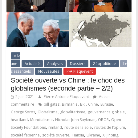
A la
une
Actualité
Analyses
Dossiers
Géopolitique
Le
s essentiels
Nouveautés
P-A Plaquevent
Société ouverte vs Chine : le choc des
globalismes (seconde partie – 2/2)
2 juin 2021
Pierre Antoine Plaquevent
Aucun
,
,
,
,
,
commentaire
bill gates
Birmanie
BRI
Chine
Eurasie
,
,
,
,
George Soros
Globalisme
globalitarisme
gouvernance globale
,
,
,
,
heartland
Mondialisme
Nicholas John Spykman
OBOR
Open
,
,
,
,
Society Foundations
rimland
route de la soie
routes de l’opium
,
,
,
,
,
société fabienne
société ouverte
Tianxia
Ukraine
Xi Jinping