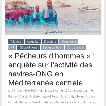
A la une
Actualité
Dossiers
Dossiers en
UNE
Géopolitique
Les essentiels
Soros Watch
« Pêcheurs d’hommes » :
enquête sur l’activité des
navires-ONG en
Méditerranée centrale
19 novembre 2021
Strategika
2 Commentaires
,
,
,
,
,
Banksy
Carola Rackete
Jugend Rettet
Life boat
Lifeline
Louise
,
,
,
Michel
Médecins Sans Frontières
Mediterranea Saving Humans