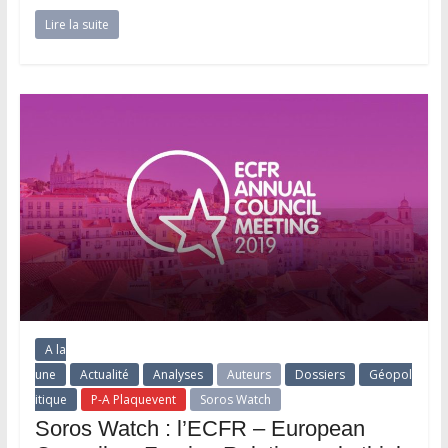
Lire la suite
A la
une
Actualité
Analyses
Auteurs
Dossiers
Géopol
itique
P-A Plaquevent
Soros Watch
Soros Watch : l’ECFR – European