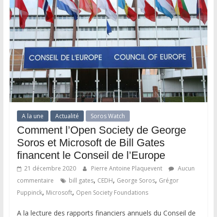
A la une
Actualité
Soros Watch
Comment l’Open Society de George
Soros et Microsoft de Bill Gates
financent le Conseil de l’Europe
21 décembre 2020
Pierre Antoine Plaquevent
Aucun
,
,
,
commentaire
bill gates
CEDH
George Soros
Grégor
,
,
Puppinck
Microsoft
Open Society Foundations
A la lecture des rapports financiers annuels du Conseil de