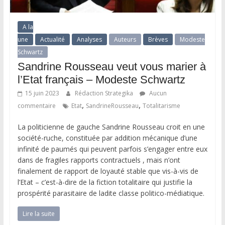
A la
une
Actualité
Analyses
Auteurs
Brèves
Modeste
Schwartz
Sandrine Rousseau veut vous marier à
l’Etat français – Modeste Schwartz
15 juin 2023
Rédaction Strategika
Aucun
,
,
commentaire
Etat
SandrineRousseau
Totalitarisme
La politicienne de gauche Sandrine Rousseau croit en une
société-ruche, constituée par addition mécanique d’une
infinité de paumés qui peuvent parfois s’engager entre eux
dans de fragiles rapports contractuels , mais n’ont
finalement de rapport de loyauté stable que vis-à-vis de
l’Etat – c’est-à-dire de la fiction totalitaire qui justifie la
prospérité parasitaire de ladite classe politico-médiatique.
Lire la suite