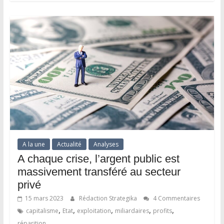
A la une
Actualité
Analyses
A chaque crise, l’argent public est
massivement transféré au secteur
privé
15 mars 2023
Rédaction Strategika
4 Commentaires
,
,
,
,
,
capitalisme
Etat
exploitation
miliardaires
profits
réparition