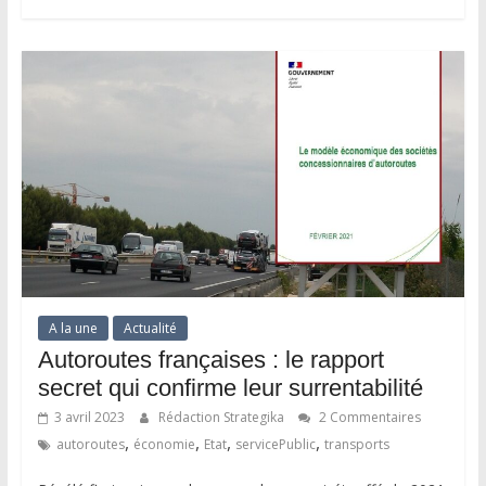
A la une
Actualité
Autoroutes françaises : le rapport
secret qui confirme leur surrentabilité
3 avril 2023
Rédaction Strategika
2 Commentaires
,
,
,
,
autoroutes
économie
Etat
servicePublic
transports