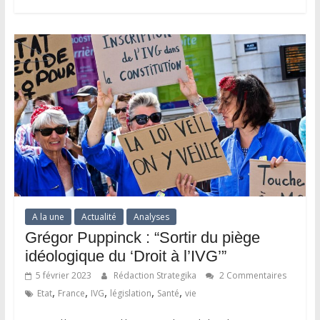
A la une
Actualité
Analyses
Grégor Puppinck : “Sortir du piège
idéologique du ‘Droit à l’IVG’”
5 février 2023
Rédaction Strategika
2 Commentaires
,
,
,
,
,
Etat
France
IVG
législation
Santé
vie