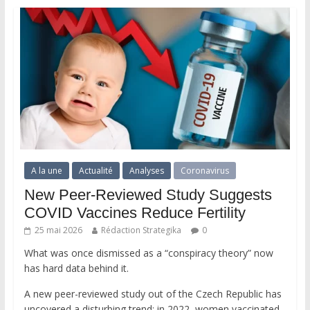
A la une
Actualité
Analyses
Coronavirus
New Peer-Reviewed Study Suggests
COVID Vaccines Reduce Fertility
25 mai 2026
Rédaction Strategika
0
What was once dismissed as a “conspiracy theory” now
has hard data behind it.
A new peer-reviewed study out of the Czech Republic has
uncovered a disturbing trend: in 2022, women vaccinated