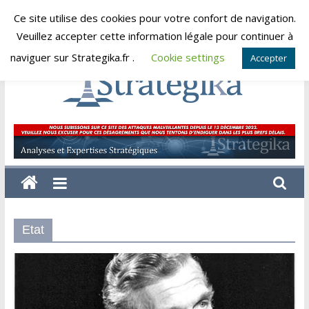
Skip
Ce site utilise des cookies pour votre confort de navigation.
vendredi, août 7, 2026
to
Veuillez accepter cette information légale pour continuer à
content
naviguer sur Strategika.fr .
Cookie settings
Accepter
Strategika
Expertise
et
Analyses
géostratégiques
Etat