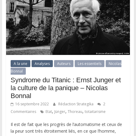
A la une
Analyses
Auteurs
Les essentiels
Nicolas
Bonnal
Syndrome du Titanic : Ernst Junger et
la culture de la panique – Nicolas
Bonnal
16 septembre 2022
Rédaction Strategika
2
,
,
,
Commentaires
Etat
Jünger
Thoreau
totaitarisme
Il est de fait que les progrès de l’automatisme et ceux de
la peur sont très étroitement liés, en ce que l’homme,