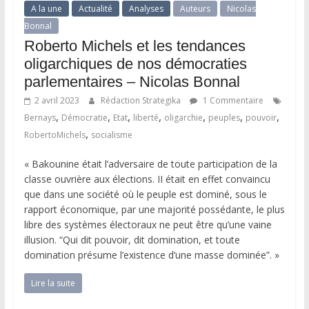
A la une
Actualité
Analyses
Auteurs
Nicolas
Bonnal
Roberto Michels et les tendances
oligarchiques de nos démocraties
parlementaires – Nicolas Bonnal
2 avril 2023
Rédaction Strategika
1 Commentaire
,
,
,
,
,
,
,
Bernays
Démocratie
Etat
liberté
oligarchie
peuples
pouvoir
,
RobertoMichels
socialisme
« Bakounine était l’adversaire de toute participation de la
classe ouvrière aux élections. II était en effet convaincu
que dans une société où le peuple est dominé, sous le
rapport économique, par une majorité possédante, le plus
libre des systèmes électoraux ne peut être qu’une vaine
illusion. “Qui dit pouvoir, dit domination, et toute
domination présume l’existence d’une masse dominée”. »
Lire la suite