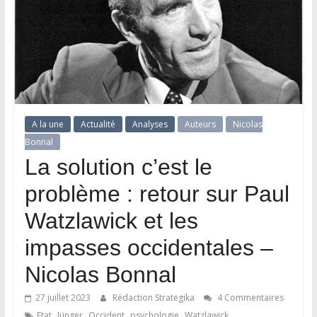
A la une
Actualité
Analyses
Auteurs
Nicolas
Bonnal
La solution c’est le
problème : retour sur Paul
Watzlawick et les
impasses occidentales –
Nicolas Bonnal
27 juillet 2023
Rédaction Strategika
4 Commentaires
,
,
,
,
Etat
Jünger
Occident
psychologie
Watzlawick