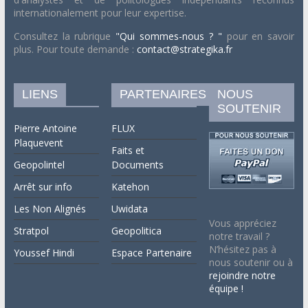
internationalement pour leur expertise.
Consultez la rubrique
"Qui sommes-nous ? "
pour en savoir
plus. Pour toute demande :
contact@strategika.fr
LIENS
PARTENAIRES
NOUS
SOUTENIR
Pierre Antoine
FLUX
Plaquevent
Faits et
Geopolintel
Documents
Arrêt sur info
Katehon
Les Non Alignés
Uwidata
Vous appréciez
Stratpol
Geopolitica
notre travail ?
N’hésitez pas à
Youssef Hindi
Espace Partenaire
nous soutenir ou à
rejoindre notre
équipe !