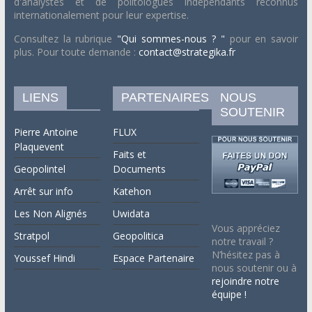
d'analystes et de politologues indépendants reconnus
internationalement pour leur expertise.
Consultez la rubrique
"Qui sommes-nous ? "
pour en savoir
plus. Pour toute demande :
contact@strategika.fr
LIENS
PARTENAIRES
NOUS
SOUTENIR
Pierre Antoine
FLUX
Plaquevent
Faits et
Geopolintel
Documents
Arrêt sur info
Katehon
Les Non Alignés
Uwidata
Vous appréciez
Stratpol
Geopolitica
notre travail ?
N’hésitez pas à
Youssef Hindi
Espace Partenaire
nous soutenir ou à
rejoindre notre
équipe !