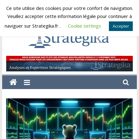
Skip
Ce site utilise des cookies pour votre confort de navigation.
samedi, août 8, 2026
to
Veuillez accepter cette information légale pour continuer à
content
naviguer sur Strategika.fr .
Cookie settings
Accepter
Strategika
Expertise
et
Analyses
géostratégiques