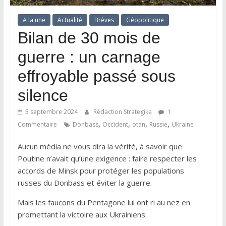
A la une
Actualité
Brèves
Géopolitique
Bilan de 30 mois de
guerre : un carnage
effroyable passé sous
silence
5 septembre 2024
Rédaction Strategika
1
,
,
,
,
Commentaire
Donbass
Occident
otan
Russie
Ukraine
Aucun média ne vous dira la vérité, à savoir que
Poutine n’avait qu’une exigence : faire respecter les
accords de Minsk pour protéger les populations
russes du Donbass et éviter la guerre.
Mais les faucons du Pentagone lui ont ri au nez en
promettant la victoire aux Ukrainiens.