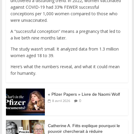
uncovered a disturbing trend: in 2022, women vaccinated
against COVID-19 had 33% FEWER successful
conceptions per 1,000 women compared to those who
were unvaccinated.
A “successful conception” means a pregnancy that led to
a live birth nine months later.
The study wasn’t small. It analyzed data from 1.3 million
women aged 18 to 39.
Here’s what the numbers reveal, and what it could mean
for humanity.
« Pfizer Papers » Livre de Naomi Wolf
0
8 avril 2026
Catherine A. Fitts explique pourquoi le
pouvoir chercherait à réduire