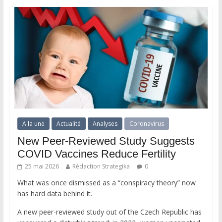
A la une
Actualité
Analyses
Coronavirus
New Peer-Reviewed Study Suggests
COVID Vaccines Reduce Fertility
25 mai 2026
Rédaction Strategika
0
What was once dismissed as a “conspiracy theory” now
has hard data behind it.
A new peer-reviewed study out of the Czech Republic has