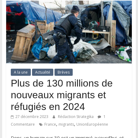
A la une
Actualité
Brèves
Plus de 130 millions de
nouveaux migrants et
réfugiés en 2024
27 décembre 2023
Rédaction Strategika
1
,
,
Commentaire
France
migrants
UnionEuropéenne
Donc, un humain sur 30 est un immigré aujourd’hui, et