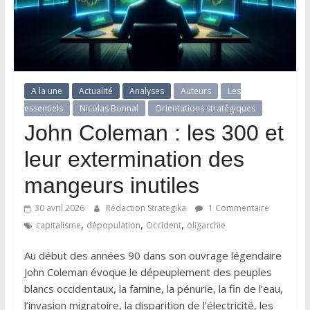
A la une
Actualité
Analyses
Auteurs
Les
essentiels
Nicolas Bonnal
Orientations stratégiques
John Coleman : les 300 et
leur extermination des
mangeurs inutiles
30 avril 2026
Rédaction Strategika
1 Commentaire
,
,
,
capitalisme
dépopulation
Occident
oligarchie
Au début des années 90 dans son ouvrage légendaire
John Coleman évoque le dépeuplement des peuples
blancs occidentaux, la famine, la pénurie, la fin de l’eau,
l’invasion migratoire, la disparition de l’électricité, les