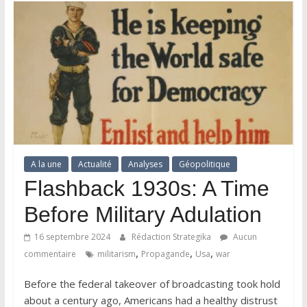
A la une
Actualité
Analyses
Géopolitique
Flashback 1930s: A Time
Before Military Adulation
16 septembre 2024
Rédaction Strategika
Aucun
,
,
,
commentaire
militarism
Propagande
Usa
war
Before the federal takeover of broadcasting took hold
about a century ago, Americans had a healthy distrust