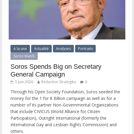
A la une
Actualité
Analyses
Portraits
Soros Watch
Soros Spends Big on Secretary
General Campaign
5 juin 2026
Rédaction Strategika
0
Through his Open Society Foundation, Soros seeded the
money for the 1 for 8 Billion campaign as well as for a
number of its partner Non-Governmental Organizations
that include CIVICUS (World Alliance for Citizen
Participation), Outright International (formerly the
International Gay and Lesbian Rights Commission) and
others.