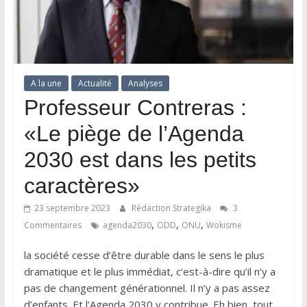
A la une
Actualité
Analyses
Professeur Contreras :
«Le piège de l’Agenda
2030 est dans les petits
caractères»
23 septembre 2023
Rédaction Strategika
3
,
,
,
Commentaires
agenda2030
ODD
ONU
Wokisme
la société cesse d’être durable dans le sens le plus
dramatique et le plus immédiat, c’est-à-dire qu’il n’y a
pas de changement générationnel. Il n’y a pas assez
d’enfants. Et l’Agenda 2030 y contribue. Eh bien, tout