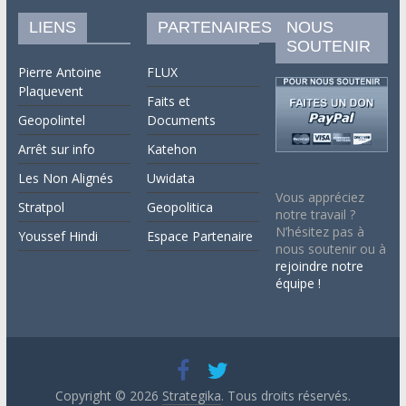
LIENS
PARTENAIRES
NOUS
SOUTENIR
Pierre Antoine
FLUX
Plaquevent
Faits et
Geopolintel
Documents
Arrêt sur info
Katehon
Les Non Alignés
Uwidata
Vous appréciez
Stratpol
Geopolitica
notre travail ?
N’hésitez pas à
Youssef Hindi
Espace Partenaire
nous soutenir ou à
rejoindre notre
équipe !
Copyright © 2026
Strategika
. Tous droits réservés.