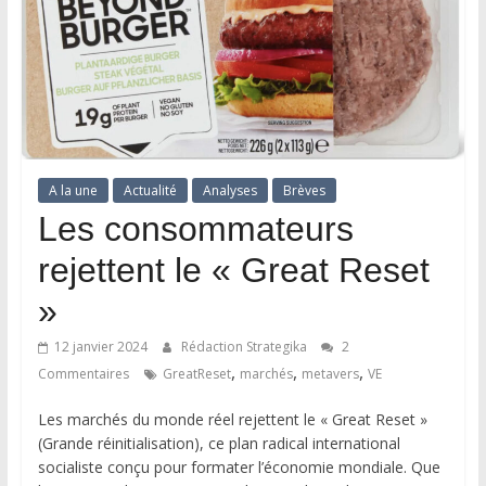
A la une
Actualité
Analyses
Brèves
Les consommateurs
rejettent le « Great Reset
»
12 janvier 2024
Rédaction Strategika
2
,
,
,
Commentaires
GreatReset
marchés
metavers
VE
Les marchés du monde réel rejettent le « Great Reset »
(Grande réinitialisation), ce plan radical international
socialiste conçu pour formater l’économie mondiale. Que