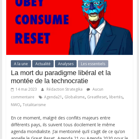
A la une
Actualité
Analyses
Les essentiels
La mort du paradigme libéral et la
montée de la technocratie
14 mai 2023
Rédaction Strategika
Aucun
,
,
,
,
commentaire
Agenda21
Globalisme
GreatReset
libertés
,
NWO
Totalitarisme
En ce moment, malgré des conflits majeurs entre
différents pays, ils suivent tous docilement le même
agenda mondialiste. J’ai mentionné qu’il s’agit de ce qu’on
appelle le Great Reset, Agenda 21 ou Agenda 2030 pour le