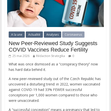
A la une
Actualité
Analyses
Coronavirus
New Peer-Reviewed Study Suggests
COVID Vaccines Reduce Fertility
25 mai 2026
Rédaction Strategika
0
What was once dismissed as a “conspiracy theory” now
has hard data behind it.
A new peer-reviewed study out of the Czech Republic has
uncovered a disturbing trend: in 2022, women vaccinated
against COVID-19 had 33% FEWER successful
conceptions per 1,000 women compared to those who
were unvaccinated.
A “successful conception” means a pregnancy that led to