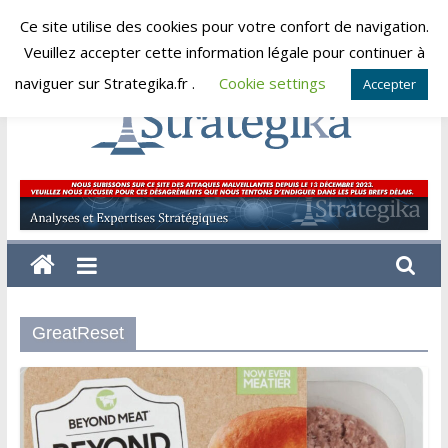
Skip
Ce site utilise des cookies pour votre confort de navigation.
samedi, août 8, 2026
to
Veuillez accepter cette information légale pour continuer à
content
naviguer sur Strategika.fr .
Cookie settings
Accepter
Strategika
Expertise
et
Analyses
géostratégiques
GreatReset