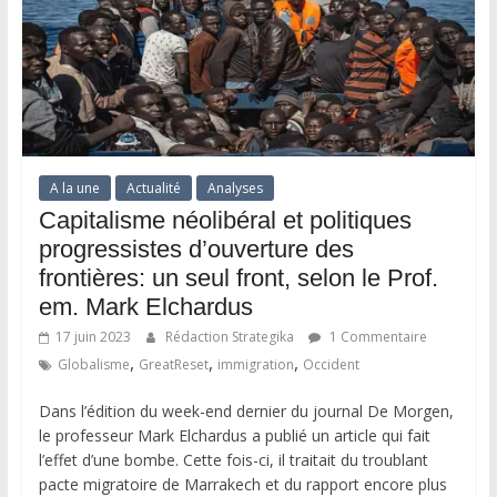
A la une
Actualité
Analyses
Capitalisme néolibéral et politiques
progressistes d’ouverture des
frontières: un seul front, selon le Prof.
em. Mark Elchardus
17 juin 2023
Rédaction Strategika
1 Commentaire
,
,
,
Globalisme
GreatReset
immigration
Occident
Dans l’édition du week-end dernier du journal De Morgen,
le professeur Mark Elchardus a publié un article qui fait
l’effet d’une bombe. Cette fois-ci, il traitait du troublant
pacte migratoire de Marrakech et du rapport encore plus