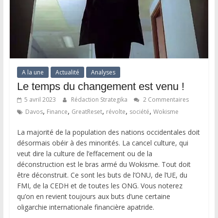
A la une
Actualité
Analyses
Le temps du changement est venu !
5 avril 2023
Rédaction Strategika
2 Commentaires
,
,
,
,
,
Davos
Finance
GreatReset
révolte
société
Wokisme
La majorité de la population des nations occidentales doit
désormais obéir à des minorités. La cancel culture, qui
veut dire la culture de l’effacement ou de la
déconstruction est le bras armé du Wokisme. Tout doit
être déconstruit. Ce sont les buts de l’ONU, de l’UE, du
FMI, de la CEDH et de toutes les ONG. Vous noterez
qu’on en revient toujours aux buts d’une certaine
oligarchie internationale financière apatride.