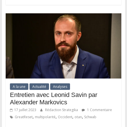
A la une
Actualité
Analyses
Entretien avec Leonid Savin par
Alexander Markovics
17 juillet 2023
Rédaction Strategika
1 Commentaire
,
,
,
,
GreatReset
multipolarité
Occident
otan
Schwab