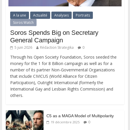
A la une
Actualité
Analyses
Portraits
Soros Watch
Soros Spends Big on Secretary
General Campaign
5 juin 2026
Rédaction Strategika
0
Through his Open Society Foundation, Soros seeded the
money for the 1 for 8 Billion campaign as well as for a
number of its partner Non-Governmental Organizations
that include CIVICUS (World Alliance for Citizen
Participation), Outright International (formerly the
International Gay and Lesbian Rights Commission) and
others.
C5 as a MAGA Model of Multipolarity
0
19 décembre 2025