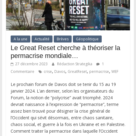
A la une
Actualité
Brèves
Géopolitique
Le Great Reset cherche à théoriser la
permacrise mondiale…
27 décembre 2023
Rédaction Strategika
1
,
,
,
,
Commentaire
crise
Davos
GreatReset
permacrise
WEF
Le prochain forum de Davos doit se tenir du 15 au 19
janvier 2024. L’an dernier, selon les organisateurs du
Forum, la notion de “polycrise” avait triomphé. 2024
devrait naissance à l’expression de “permacrise”, terme
assez bien trouvé pour désigner la crise général de
l’Occident qui sévit désormais, entre chaos sanitaire,
chaos social, et guerre à la fois en Ukraine et en Palestine.
Comment traiter la permacrise dans laquelle l’Occident