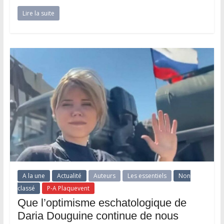
Lire la suite
A la une
Actualité
Auteurs
Les essentiels
Non
classé
P-A Plaquevent
Que l’optimisme eschatologique de
Daria Douguine continue de nous