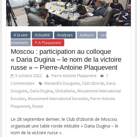
A la une
Actualité
Analyses
Auteurs
Les
essentiels
P-A Plaquevent
Moscou : participation au colloque
« Daria Dugina – le nom de la victoire
russe » – Pierre-Antoine Plaquevent
5 octobre 2022
Pierre Antoine Plaquevent
1
,
,
Commentaire
Alexandre Douguine
Club Izborsk
Daria
,
,
,
Douguine
Daria Dugina
Globalisme
Mouvement International
,
,
Eurasien
Mouvement International Eurasiste
Pierre-Antoine
,
Plaquevent
Russie
Le 28 septembre dernier, le Club d’Izborsk de Moscou
organisait une table ronde intitulée « Daria Dugina – le
nom de la victoire russe ».