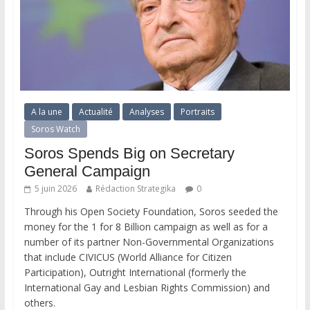
A la une
Actualité
Analyses
Portraits
Soros Watch
Soros Spends Big on Secretary
General Campaign
5 juin 2026
Rédaction Strategika
0
Through his Open Society Foundation, Soros seeded the
money for the 1 for 8 Billion campaign as well as for a
number of its partner Non-Governmental Organizations
that include CIVICUS (World Alliance for Citizen
Participation), Outright International (formerly the
International Gay and Lesbian Rights Commission) and
others.