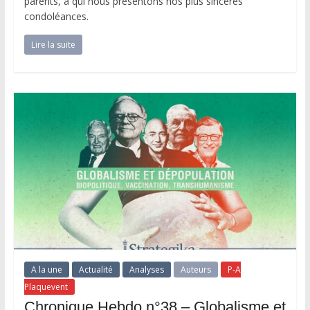
parents, à qui nous présentons nos plus sincères
condoléances.
Lire la suite
A la une
Actualité
Analyses
Auteurs
P-A
Plaquevent
Chronique Hebdo n°38 – Globalisme et