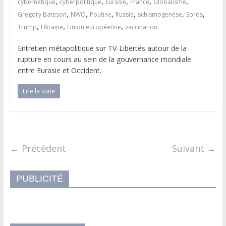
,
,
,
,
,
cybernétique
cyberpolitique
Eurasie
France
Globalisme
,
,
,
,
,
,
Gregory Bateson
NWO
Poutine
Russie
schismogenèse
Soros
,
,
,
Trump
Ukraine
Union européenne
vaccination
Entretien métapolitique sur TV-Libertés autour de la
rupture en cours au sein de la gouvernance mondiale
entre Eurasie et Occident.
Lire la suite
← Précédent
Suivant →
PUBLICITÉ