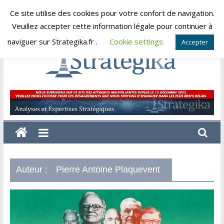
Skip
Ce site utilise des cookies pour votre confort de navigation.
dimanche, août 9, 2026
to
Veuillez accepter cette information légale pour continuer à
content
naviguer sur Strategika.fr .
Cookie settings
Accepter
Strategika
Expertise
et
Analyses
géostratégiques
Auteur :
Pierre Antoine Plaquevent