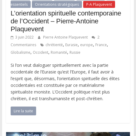
essentiels
Orientations stratégiques
P-A Plaquevent
L’orientation spirituelle contemporaine
de l’Occident – Pierre-Antoine
Plaquevent
3 juin 2022
Pierre Antoine Plaquevent
2
,
,
,
,
Commentaires
chrétienté
Eurasie
europe
France
,
,
,
Globalisme
Occident
Romanité
Russie
Si l’on veut dialoguer spirituellement avec la partie
occidentale de l’Eurasie qu’est l’Europe, il faut avoir à
l’esprit que, désormais, l’orientation spirituelle des élites
occidentales est constituée par ce matérialisme
spiritualiste moniste. L’Occident politique n’est plus
chrétien, il est transhumaniste et post-chrétien.
Lire la suite