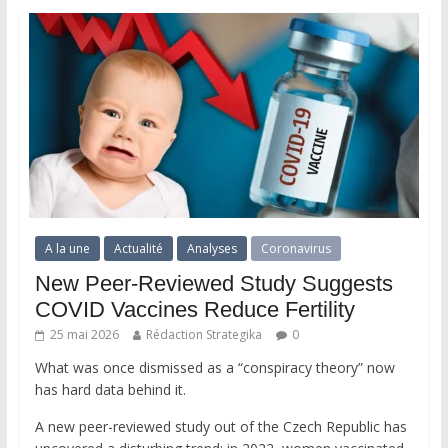
A la une
Actualité
Analyses
Coronavirus
New Peer-Reviewed Study Suggests
COVID Vaccines Reduce Fertility
25 mai 2026
Rédaction Strategika
0
What was once dismissed as a “conspiracy theory” now
has hard data behind it.
A new peer-reviewed study out of the Czech Republic has