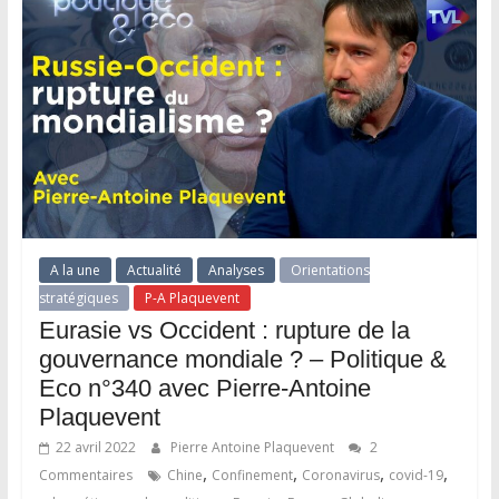
A la une
Actualité
Analyses
Orientations
stratégiques
P-A Plaquevent
Eurasie vs Occident : rupture de la
gouvernance mondiale ? – Politique &
Eco n°340 avec Pierre-Antoine
Plaquevent
22 avril 2022
Pierre Antoine Plaquevent
2
,
,
,
,
Commentaires
Chine
Confinement
Coronavirus
covid-19