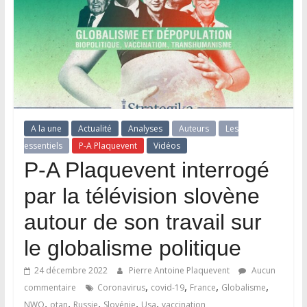
A la une
Actualité
Analyses
Auteurs
Les
essentiels
P-A Plaquevent
Vidéos
P-A Plaquevent interrogé
par la télévision slovène
autour de son travail sur
le globalisme politique
24 décembre 2022
Pierre Antoine Plaquevent
Aucun
,
,
,
,
commentaire
Coronavirus
covid-19
France
Globalisme
,
,
,
,
,
NWO
otan
Russie
Slovénie
Usa
vaccination