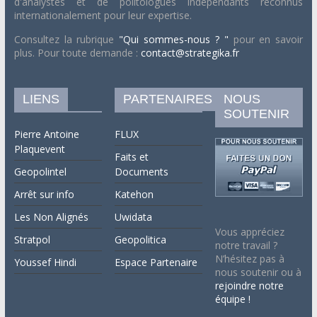
d'analystes et de politologues indépendants reconnus
internationalement pour leur expertise.
Consultez la rubrique
"Qui sommes-nous ? "
pour en savoir
plus. Pour toute demande :
contact@strategika.fr
LIENS
PARTENAIRES
NOUS
SOUTENIR
Pierre Antoine
FLUX
Plaquevent
Faits et
Geopolintel
Documents
Arrêt sur info
Katehon
Les Non Alignés
Uwidata
Vous appréciez
Stratpol
Geopolitica
notre travail ?
N’hésitez pas à
Youssef Hindi
Espace Partenaire
nous soutenir ou à
rejoindre notre
équipe !