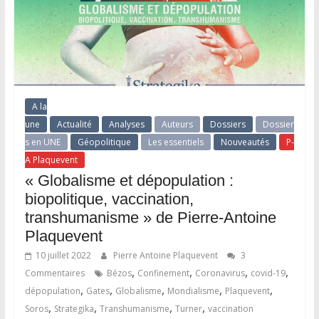
A la
une
Actualité
Analyses
Auteurs
Dossiers
Dossier
s en UNE
Géopolitique
Les essentiels
Nouveautés
P-
A Plaquevent
« Globalisme et dépopulation :
biopolitique, vaccination,
transhumanisme » de Pierre-Antoine
Plaquevent
10 juillet 2022
Pierre Antoine Plaquevent
3
,
,
,
,
Commentaires
Bézos
Confinement
Coronavirus
covid-19
,
,
,
,
,
dépopulation
Gates
Globalisme
Mondialisme
Plaquevent
,
,
,
,
Soros
Strategika
Transhumanisme
Turner
vaccination