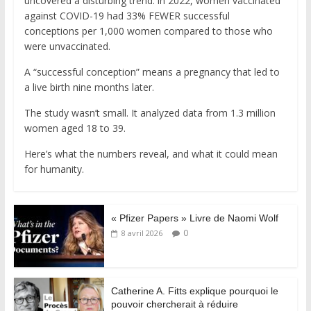
uncovered a disturbing trend: in 2022, women vaccinated
against COVID-19 had 33% FEWER successful
conceptions per 1,000 women compared to those who
were unvaccinated.
A “successful conception” means a pregnancy that led to
a live birth nine months later.
The study wasn’t small. It analyzed data from 1.3 million
women aged 18 to 39.
Here’s what the numbers reveal, and what it could mean
for humanity.
« Pfizer Papers » Livre de Naomi Wolf
0
8 avril 2026
Catherine A. Fitts explique pourquoi le
pouvoir chercherait à réduire